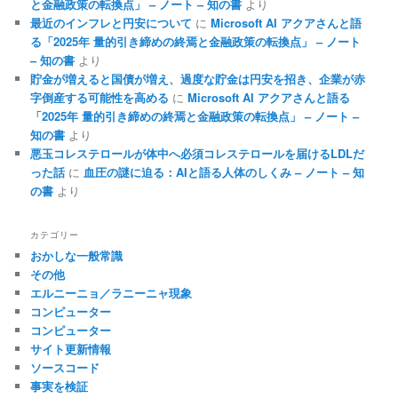
と金融政策の転換点」 – ノート – 知の書
より
最近のインフレと円安について
に
Microsoft AI アクアさんと語
る「2025年 量的引き締めの終焉と金融政策の転換点」 – ノート
– 知の書
より
貯金が増えると国債が増え、過度な貯金は円安を招き、企業が赤
字倒産する可能性を高める
に
Microsoft AI アクアさんと語る
「2025年 量的引き締めの終焉と金融政策の転換点」 – ノート –
知の書
より
悪玉コレステロールが体中へ必須コレステロールを届けるLDLだ
った話
に
血圧の謎に迫る：AIと語る人体のしくみ – ノート – 知
の書
より
カテゴリー
おかしな一般常識
その他
エルニーニョ／ラニーニャ現象
コンピューター
コンピューター
サイト更新情報
ソースコード
事実を検証