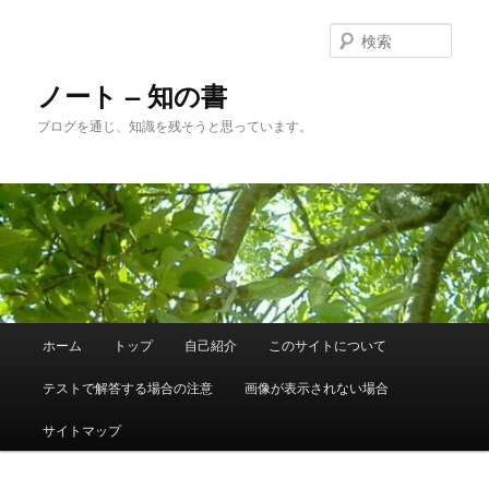
メ
サ
イ
ブ
検
ン
コ
索
コ
ン
ノート – 知の書
ン
テ
ブログを通じ、知識を残そうと思っています。
テ
ン
ン
ツ
ツ
へ
へ
移
移
動
動
メ
ホーム
トップ
自己紹介
このサイトについて
イ
ン
テストで解答する場合の注意
画像が表示されない場合
メ
ニ
サイトマップ
ュ
ー