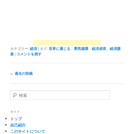
カテゴリー:
経済
|
タグ:
世界に通じる
、
景気循環
、
経済成長
、
経済講
座
|
コメントを残す
投
←
過去の投稿
稿
ナ
ビ
検
ゲ
索
ー
シ
ガイド
ョ
トップ
ン
自己紹介
このサイトについて