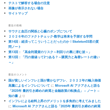
テストで解答する場合の注意
画像が表示されない場合
サイトマップ
最近の投稿
サウナと血圧の関係と心臓のポンプについて
２０２６年のファクトチェック-数学は将来を予測する学問
第14回：経済ってこういうことだったのか！Skeleton03君の質
問ノート
第13回：「高金利通貨のリスク～利回りの裏に潜む波～」
第12回：「円の価値って2つある？～購買力と為替レートの違い
～」
最近のコメント
国が貧しいインフレと国が豊かなデフレ、２０２２年の輸入物価
高騰によるインフレについて
に
Microsoft AI アクアさんと語る
「2025年 量的引き締めの終焉と金融政策の転換点」 – ノート –
知の書
より
インフレによる給料上昇のデメリットを多角的に考えてみました
に
Microsoft AI アクアさんと語る「2025年 量的引き締めの終焉