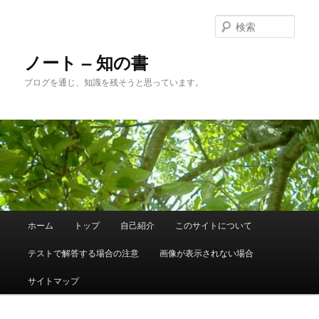
メ
イ
検
ン
索
コ
ノート – 知の書
ン
ブログを通じ、知識を残そうと思っています。
テ
ン
ツ
へ
移
動
メ
ホーム
トップ
自己紹介
このサイトについて
イ
ン
テストで解答する場合の注意
画像が表示されない場合
メ
ニ
サイトマップ
ュ
ー