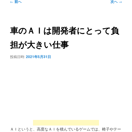
投
←
前へ
次へ
→
稿
ナ
ビ
ゲ
車のＡＩは開発者にとって負
ー
シ
担が大きい仕事
ョ
ン
投稿日時:
2021年5月31日
ＡＩというと、高度なＡＩを積んでいるゲームでは、椅子やテー