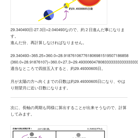
29.340493日-27.3日=2.040493なので、約２日進んだ事になりま
す。
進んだ分、再計算しなければなりません。
29.340493÷365.25×360.0=28.918761067761806981519507186858
(360.0+28.91876107)÷360.0×27.3=29.493006047808333333333333333
適当なところで四捨五入すると、約29.49300605日。
月が太陽の方へ向くまでの日数は約29.49300605日になり、やは
り朔望月に近い日数になります。
次に、長軸の周期も同様に算出することが出来そうなので、計算
してみます。