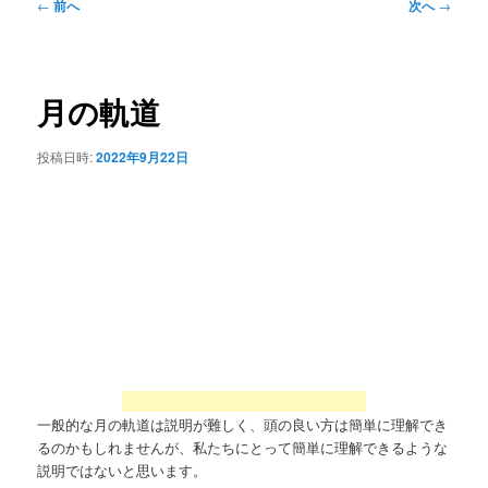
投
←
前へ
次へ
→
稿
ナ
ビ
ゲ
月の軌道
ー
シ
投稿日時:
2022年9月22日
ョ
ン
一般的な月の軌道は説明が難しく、頭の良い方は簡単に理解でき
るのかもしれませんが、私たちにとって簡単に理解できるような
説明ではないと思います。