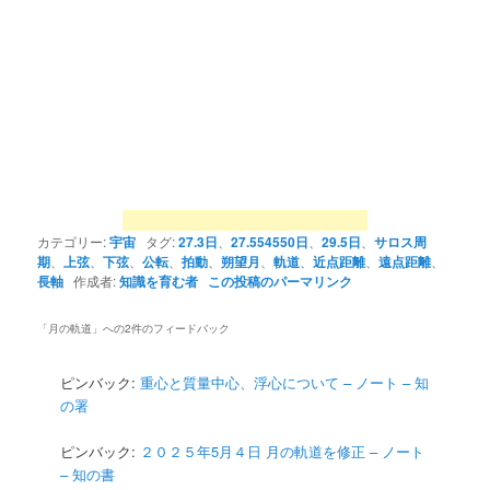
カテゴリー:
宇宙
タグ:
27.3日
、
27.554550日
、
29.5日
、
サロス周
期
、
上弦
、
下弦
、
公転
、
拍動
、
朔望月
、
軌道
、
近点距離
、
遠点距離
、
長軸
作成者:
知識を育む者
この投稿のパーマリンク
「
月の軌道
」への2件のフィードバック
ピンバック:
重心と質量中心、浮心について – ノート – 知
の署
ピンバック:
２０２５年5月４日 月の軌道を修正 – ノート
– 知の書