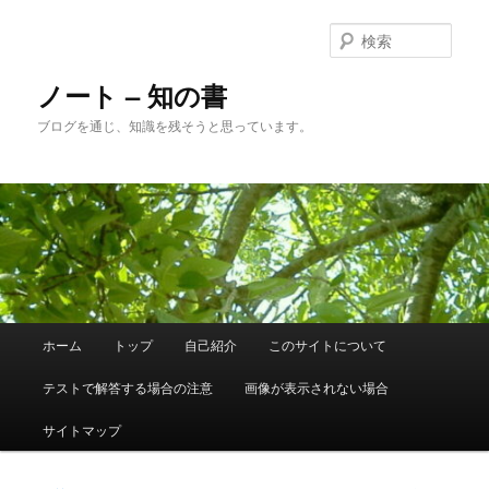
メ
イ
検
ン
索
コ
ノート – 知の書
ン
ブログを通じ、知識を残そうと思っています。
テ
ン
ツ
へ
移
動
メ
ホーム
トップ
自己紹介
このサイトについて
イ
ン
テストで解答する場合の注意
画像が表示されない場合
メ
ニ
サイトマップ
ュ
ー