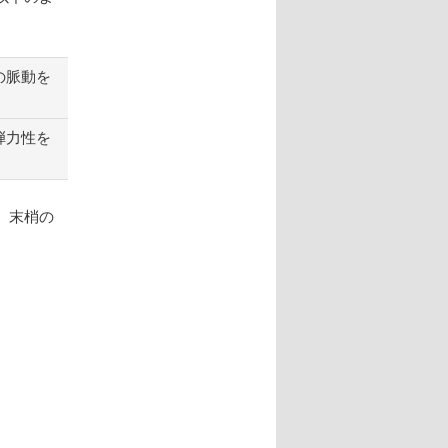
の脈動を
弾力性を
。末梢の