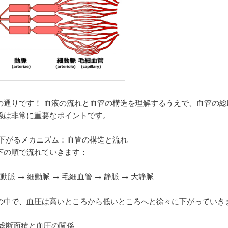
の通りです！ 血液の流れと血管の構造を理解するうえで、血管の総
係は非常に重要なポイントです。
が下がるメカニズム：血管の構造と流れ
下の順で流れていきます：
 動脈 → 細動脈 → 毛細血管 → 静脈 → 大静脈
の中で、血圧は高いところから低いところへと徐々に下がっていき
の総断面積と血圧の関係