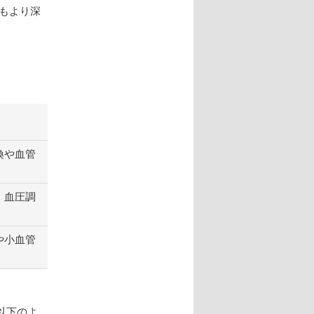
もより深
：
換や血管
。血圧調
や小血管
以下のよ