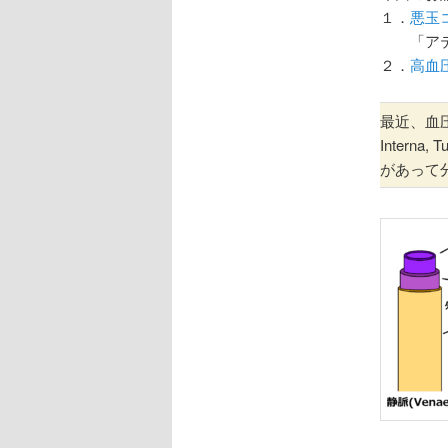
１．
悪玉
「アテロ
２．
高血
最近、血圧
Interna
があって