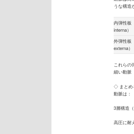
うな構造
内弾性板（La
interna）
外弾性板（La
externa）
これらの
細い動脈
◇ まとめ
動脈は：
3層構造
高圧に耐