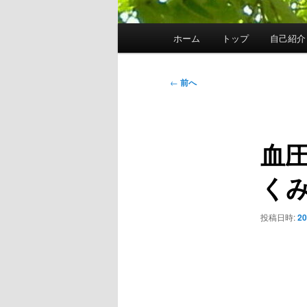
メ
ホーム
トップ
自己紹介
イ
ン
メ
投
←
前へ
ニ
稿
ュ
ナ
ー
ビ
血
ゲ
ー
く
シ
ョ
ン
投稿日時:
2