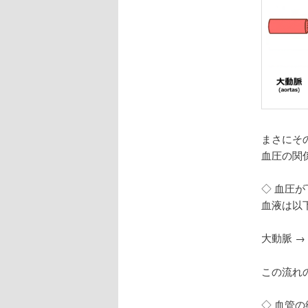
まさにそ
血圧の関
◇ 血圧
血液は以
大動脈 →
この流れ
◇ 血管