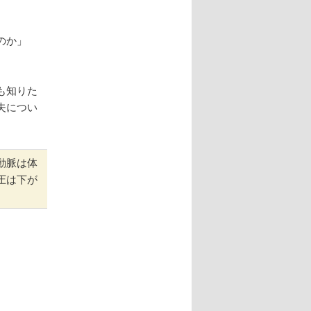
のか」
。
も知りた
夫につい
動脈は体
圧は下が