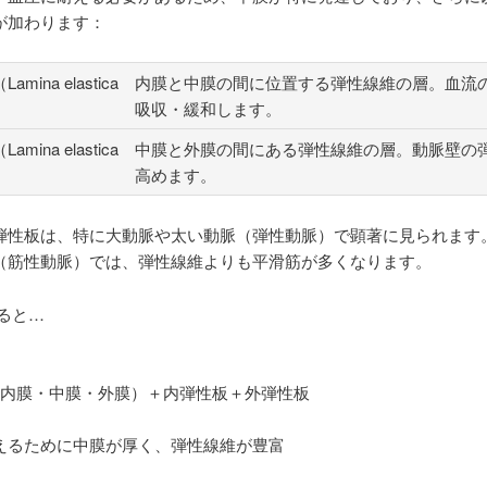
が加わります：
mina elastica
内膜と中膜の間に位置する弾性線維の層。血流
吸収・緩和します。
mina elastica
中膜と外膜の間にある弾性線維の層。動脈壁の
高めます。
弾性板は、特に大動脈や太い動脈（弾性動脈）で顕著に見られます
（筋性動脈）では、弾性線維よりも平滑筋が多くなります。
ると…
（内膜・中膜・外膜）＋内弾性板＋外弾性板
えるために中膜が厚く、弾性線維が豊富