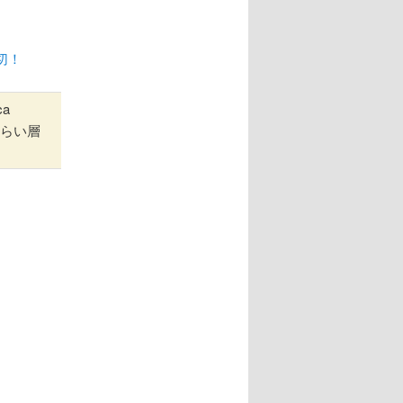
切！
a
つぐらい層