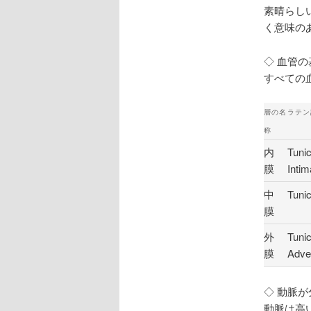
素晴らし
く意味の
◇ 血管
すべての
層の名
ラテン
称
内
Tuni
膜
Inti
中
Tuni
膜
外
Tun
膜
Adve
◇ 動脈
動脈は高