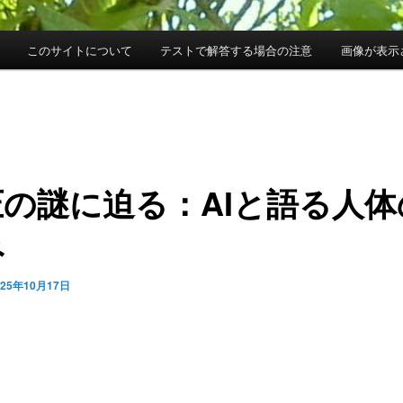
このサイトについて
テストで解答する場合の注意
画像が表示
圧の謎に迫る：AIと語る人体
み
025年10月17日