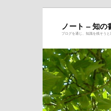
メ
イ
ン
ノート – 知の
コ
ブログを通じ、知識を残そうと
ン
テ
ン
ツ
へ
移
動