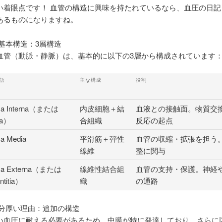
い着眼点です！ 血管の構造に興味を持たれているなら、血圧の日記
あるものになりますね。
の基本構造：3層構造
血管（動脈・静脈）は、基本的に以下の3層から構成されています
語
主な構成
役割
ca Interna（または
内皮細胞＋結
血液との接触面。物質交
ma）
合組織
反応の起点
ca Media
平滑筋＋弾性
血管の収縮・拡張を担う
線維
整に関与
ica Externa（または
線維性結合組
血管の支持・保護。神経
ntitia）
織
の通路
が分厚い理由：追加の構造
い血圧に耐える必要があるため、中膜が特に発達しており、さらに