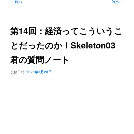
投
←
前へ
次へ
→
稿
ナ
ビ
ゲ
第14回：経済ってこういうこ
ー
シ
とだったのか！Skeleton03
ョ
ン
君の質問ノート
投稿日時:
2026年5月23日