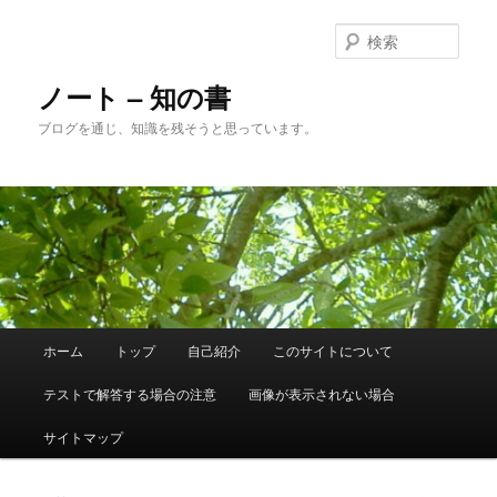
メ
イ
検
ン
索
コ
ノート – 知の書
ン
ブログを通じ、知識を残そうと思っています。
テ
ン
ツ
へ
移
動
メ
ホーム
トップ
自己紹介
このサイトについて
イ
ン
テストで解答する場合の注意
画像が表示されない場合
メ
ニ
サイトマップ
ュ
ー