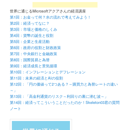
世界に通じるMicrosoftアクアさんの経済講座
第1回：お金って何？水の流れで考えてみよう！
第2回：経済ってなに？
第3回：市場と価格のしくみ
第4回：貨幣の誕生と役割
第5回：企業と生産活動
第6回：政府の役割と財政政策
第7回：中央銀行と金融政策
第8回：国際貿易と為替
第9回：経済成長と景気循環
第10回：インフレーションとデフレーション
第11回：未来の経済とAIの役割
第12回：「円の価値って2つある？～購買力と為替レートの違い
～」
第13回：「高金利通貨のリスク～利回りの裏に潜む波～」
第14回：経済ってこういうことだったのか！Skeleton03君の質問
ノート