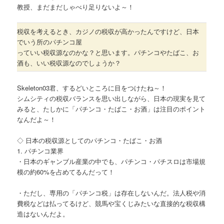
教授、まだまだしゃべり足りないよ～！
税収を考えるとき、カジノの税収が高かったんですけど、日本
でいう所のパチンコ屋
っていい税収源なのかな？と思います。パチンコやたばこ、お
酒も、いい税収源なのでしょうか？
Skeleton03君、するどいところに目をつけたね～！
シムシティの税収バランスを思い出しながら、日本の現実を見て
みると、たしかに「パチンコ・たばこ・お酒」は注目のポイント
なんだよ～！
◇ 日本の税収源としてのパチンコ・たばこ・お酒
1. パチンコ業界
・日本のギャンブル産業の中でも、パチンコ・パチスロは市場規
模の約60%を占めてるんだって！
・ただし、専用の「パチンコ税」は存在しないんだ。法人税や消
費税などは払ってるけど、競馬や宝くじみたいな直接的な税収構
造はないんだよ。