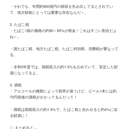
・それでも、年間約900億円の税収を生み出してるとされてい
て、地方財政にとっては重要な存在なんだ～。
2. たばこ税
・たばこ1箱の価格の約60～65%が税金！これはすごい割合だよ
ね～。
・国たばこ税、地方たばこ税、たばこ特別税、消費税が重なって
る。
・令和2年度では、国税収入の約1.5%を占めていて、安定した財
源になってるよ。
3. 酒税
・アルコールの種類によって税率が違うけど、ビール1本には約
70円前後の酒税がかかってるんだって！
・酒税は国税収入の約1.9%で、たばこ税と合わせると約4%に迫
る財源に！
◇ まとめると…