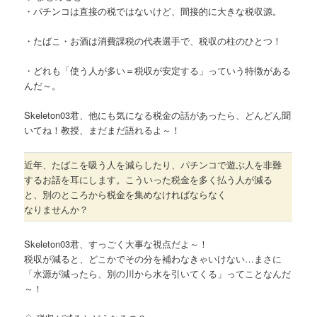
・パチンコは直接の税ではないけど、間接的に大きな税収源。
・たばこ・お酒は消費課税の代表選手で、税収の柱のひとつ！
・どれも「使う人が多い＝税収が安定する」っていう特徴がある
んだ～。
Skeleton03君、他にも気になる税金の話があったら、どんどん聞
いてね！教授、まだまだ語れるよ～！
近年、たばこを吸う人を減らしたり、パチンコで遊ぶ人を非難
するお話を耳にします。こういった税金を多く払う人が減る
と、別のところから税金を集めなければならなく
なりませんか？
Skeleton03君、すっごく大事な視点だよ～！
税収が減ると、どこかでその分を補わなきゃいけない…まさに
「水源が減ったら、別の川から水を引いてくる」ってことなんだ
～！