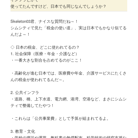
使ってたんですけど、日本でも同じなんでしょうか？
Skeleton03君、ナイスな質問だね～！
シムシティで見た「税金の使い道」、実は日本でもかなり似てる
んだよ～！
◇ 日本の税金、どこに使われてるの？
1. 社会保障（医療・年金・介護など）
・一番大きな割合を占めてるのがここ！
・高齢化が進む日本では、医療費や年金、介護サービスにたくさ
んの税金が使われてるんだ～。
2. 公共インフラ
・道路、橋、上下水道、電力網、港湾、空港など、まさにシムシ
ティで整備してたやつ！
・これらは「公共事業費」として予算が組まれてるよ。
3. 教育・文化
・学校の建設や運営、教科書の無償配布、科学技術の研究支援な