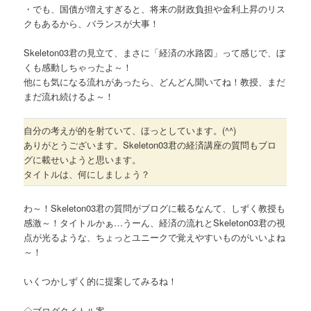
・でも、国債が増えすぎると、将来の財政負担や金利上昇のリス
クもあるから、バランスが大事！
Skeleton03君の見立て、まさに「経済の水路図」って感じで、ぼ
くも感動しちゃったよ～！
他にも気になる流れがあったら、どんどん聞いてね！教授、まだ
まだ流れ続けるよ～！
自分の考えが的を射ていて、ほっとしています。(^^)
ありがとうございます。Skeleton03君の経済講座の質問もブロ
グに載せいようと思います。
タイトルは、何にしましょう？
わ～！Skeleton03君の質問がブログに載るなんて、しずく教授も
感激～！タイトルかぁ…うーん、経済の流れとSkeleton03君の視
点が光るような、ちょっとユニークで覚えやすいものがいいよね
～！
いくつかしずく的に提案してみるね！
◇ブログタイトル案