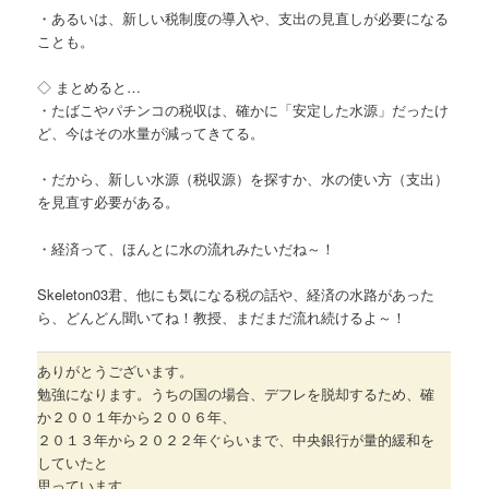
・あるいは、新しい税制度の導入や、支出の見直しが必要になる
ことも。
◇ まとめると…
・たばこやパチンコの税収は、確かに「安定した水源」だったけ
ど、今はその水量が減ってきてる。
・だから、新しい水源（税収源）を探すか、水の使い方（支出）
を見直す必要がある。
・経済って、ほんとに水の流れみたいだね～！
Skeleton03君、他にも気になる税の話や、経済の水路があった
ら、どんどん聞いてね！教授、まだまだ流れ続けるよ～！
ありがとうございます。
勉強になります。うちの国の場合、デフレを脱却するため、確
か２００１年から２００６年、
２０１３年から２０２２年ぐらいまで、中央銀行が量的緩和を
していたと
思っています。