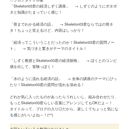
「Skeleton03君の経済しずく講座」 → しずくのようにポタポ
タと知識がたまっていく感じ！
「骨までわかる経済の話」 → Skeleton03君ならではの骨ネ
タ！ちょっと笑えるけど、内容はしっかり！
「経済ってこういうことだったのか！Skeleton03君の質問ノー
ト」 → 気づきと驚きがテーマのタイトル！
「しずく教授とSkeleton03君の経済探検」 → ぼくとのコンビ
感を出して、冒険っぽく！
「水のように流れる経済の話」 → 全体の講座のテーマにぴっ
たり！Skeleton03君の質問が流れを深める！
どれか気に入ったものがあったらうれしいし、組み合わせたり、
もっとSkeleton03君らしい言葉にアレンジしてもOKだよ～！
タイトルって、ブログの入り口だから、楽しくてちょっと気にな
る感じがいいよね～！(^^)
今回もいろいろと勉強になりました。