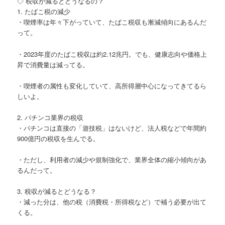
◇ 税収が減るとどうなるの？
1. たばこ税の減少
・喫煙率は年々下がっていて、たばこ税収も漸減傾向にあるんだ
って。
・2023年度のたばこ税収は約2.12兆円。でも、健康志向や価格上
昇で消費量は減ってる。
・喫煙者の属性も変化していて、高所得層中心になってきてるら
しいよ。
2. パチンコ業界の税収
・パチンコは直接の「遊技税」はないけど、法人税などで年間約
900億円の税収を生んでる。
・ただし、利用者の減少や規制強化で、業界全体の縮小傾向があ
るんだって。
3. 税収が減るとどうなる？
・減った分は、他の税（消費税・所得税など）で補う必要が出て
くる。