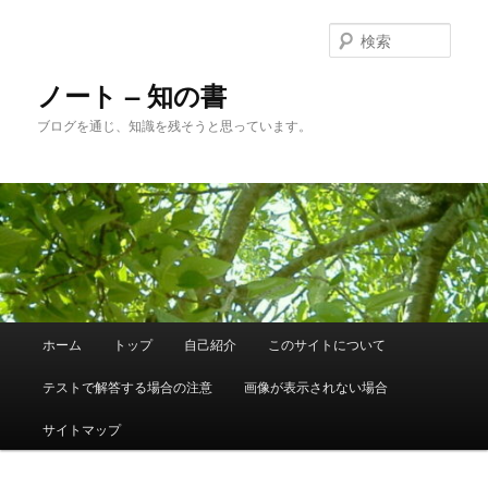
メ
サ
イ
ブ
検
ン
コ
索
コ
ン
ノート – 知の書
ン
テ
ブログを通じ、知識を残そうと思っています。
テ
ン
ン
ツ
ツ
へ
へ
移
移
動
動
メ
ホーム
トップ
自己紹介
このサイトについて
イ
ン
テストで解答する場合の注意
画像が表示されない場合
メ
ニ
サイトマップ
ュ
ー