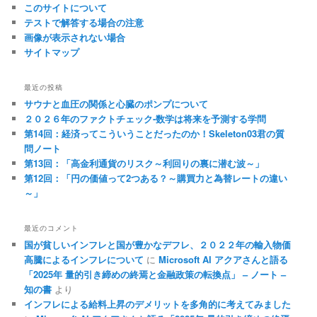
このサイトについて
テストで解答する場合の注意
画像が表示されない場合
サイトマップ
最近の投稿
サウナと血圧の関係と心臓のポンプについて
２０２６年のファクトチェック-数学は将来を予測する学問
第14回：経済ってこういうことだったのか！Skeleton03君の質
問ノート
第13回：「高金利通貨のリスク～利回りの裏に潜む波～」
第12回：「円の価値って2つある？～購買力と為替レートの違い
～」
最近のコメント
国が貧しいインフレと国が豊かなデフレ、２０２２年の輸入物価
高騰によるインフレについて
に
Microsoft AI アクアさんと語る
「2025年 量的引き締めの終焉と金融政策の転換点」 – ノート –
知の書
より
インフレによる給料上昇のデメリットを多角的に考えてみました