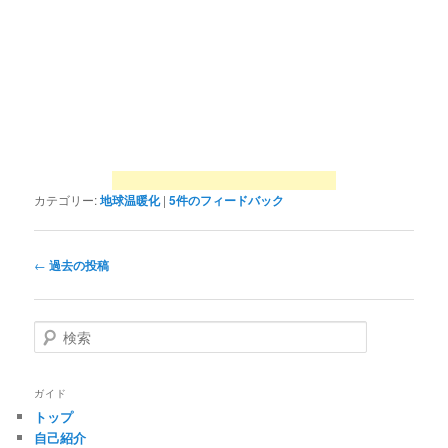
カテゴリー:
地球温暖化
|
5
件のフィードバック
投
←
過去の投稿
稿
ナ
ビ
検
ゲ
索
ー
シ
ガイド
ョ
トップ
ン
自己紹介