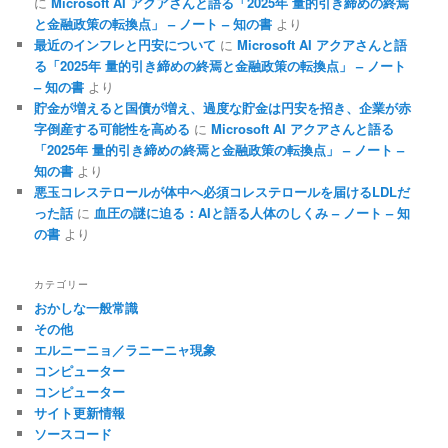
に
Microsoft AI アクアさんと語る「2025年 量的引き締めの終焉
と金融政策の転換点」 – ノート – 知の書
より
最近のインフレと円安について
に
Microsoft AI アクアさんと語
る「2025年 量的引き締めの終焉と金融政策の転換点」 – ノート
– 知の書
より
貯金が増えると国債が増え、過度な貯金は円安を招き、企業が赤
字倒産する可能性を高める
に
Microsoft AI アクアさんと語る
「2025年 量的引き締めの終焉と金融政策の転換点」 – ノート –
知の書
より
悪玉コレステロールが体中へ必須コレステロールを届けるLDLだ
った話
に
血圧の謎に迫る：AIと語る人体のしくみ – ノート – 知
の書
より
カテゴリー
おかしな一般常識
その他
エルニーニョ／ラニーニャ現象
コンピューター
コンピューター
サイト更新情報
ソースコード