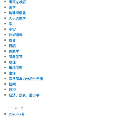
事実を検証
医学
地球温暖化
大人の数学
学
宇宙
技術情報
投資
日記
気象学
気象災害
物理
環境問題
生活
異常気象の分析や予測
疑問
経済
経済、投資、賭け事
アーカイブ
2026年7月