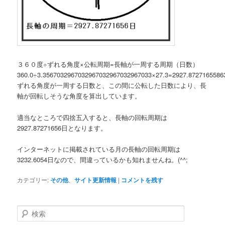
３６０度÷ずれる角度×公転周期=長軸が一周する周期（日数）
360.0÷3.3567032967032967032967032967033×27.3=2927.8727165586
ずれる角度が一周する日数と、この間に公転した日数により、長
軸が回転しそうな角度を算出しています。
適当なところで四捨五入すると、長軸の回転周期は
2927.87271656日となります。
インターネットに掲載されている月の長軸の回転周期は
3232.6054日なので、間違っているかも知れませんね。(^^;
カテゴリー:
その他
、
サイト更新情報
|
コメントを残す
検
索