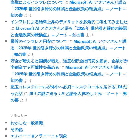
高騰によるインフレについて
に
Microsoft AI アクアさんと語る
「2025年 量的引き締めの終焉と金融政策の転換点」 – ノート –
知の書
より
インフレによる給料上昇のデメリットを多角的に考えてみました
に
Microsoft AI アクアさんと語る「2025年 量的引き締めの終焉
と金融政策の転換点」 – ノート – 知の書
より
最近のインフレと円安について
に
Microsoft AI アクアさんと語
る「2025年 量的引き締めの終焉と金融政策の転換点」 – ノート
– 知の書
より
貯金が増えると国債が増え、過度な貯金は円安を招き、企業が赤
字倒産する可能性を高める
に
Microsoft AI アクアさんと語る
「2025年 量的引き締めの終焉と金融政策の転換点」 – ノート –
知の書
より
悪玉コレステロールが体中へ必須コレステロールを届けるLDLだ
った話
に
血圧の謎に迫る：AIと語る人体のしくみ – ノート – 知
の書
より
カテゴリー
おかしな一般常識
その他
エルニーニョ／ラニーニャ現象