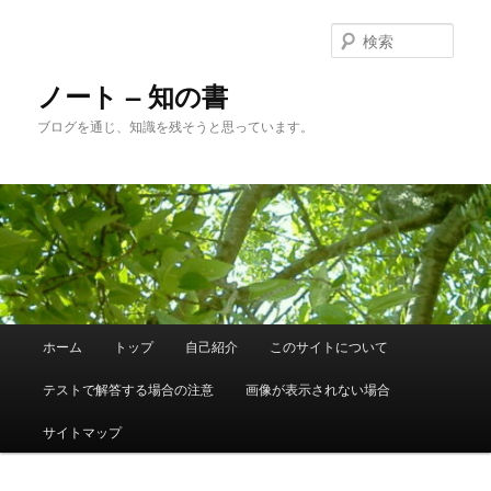
メ
サ
イ
ブ
検
ン
コ
索
コ
ン
ノート – 知の書
ン
テ
ブログを通じ、知識を残そうと思っています。
テ
ン
ン
ツ
ツ
へ
へ
移
移
動
動
メ
ホーム
トップ
自己紹介
このサイトについて
イ
ン
テストで解答する場合の注意
画像が表示されない場合
メ
ニ
サイトマップ
ュ
ー