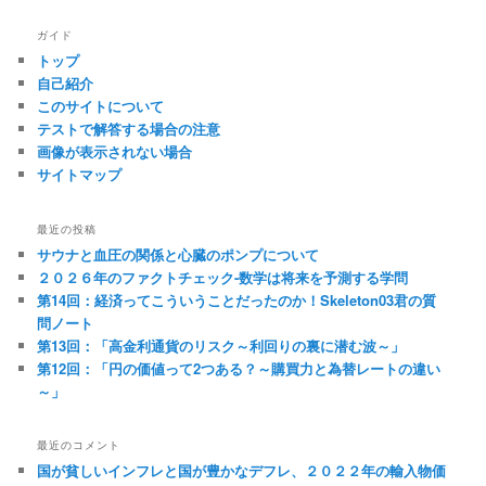
ガイド
トップ
自己紹介
このサイトについて
テストで解答する場合の注意
画像が表示されない場合
サイトマップ
最近の投稿
サウナと血圧の関係と心臓のポンプについて
２０２６年のファクトチェック-数学は将来を予測する学問
第14回：経済ってこういうことだったのか！Skeleton03君の質
問ノート
第13回：「高金利通貨のリスク～利回りの裏に潜む波～」
第12回：「円の価値って2つある？～購買力と為替レートの違い
～」
最近のコメント
国が貧しいインフレと国が豊かなデフレ、２０２２年の輸入物価