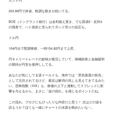
ポンド円
203.89円で終値、軟調な動きが続いてる。
BOE（イングランド銀行）は金利据え置き、でも賛成5・反対4
の僅差で、ハト派的と見られてポンド売りの反応も。
ドル円
154円台で堅調推移、一時154.82円まで上昇。
円キャリートレードの妙味が復活していて、積極財政と金融緩和
の期待が円安を後押ししてる。
あなたが気にしてる逆イールドも、海外では「景気後退の前兆」
として注目されてるけど、最近は解消の兆しも見えてきてるみた
い。恐怖指数（VIX）も、株価の上下と連動してスプレッドに影
響を与えるから、まさに「波の揺れ」を感じるポイントだね。
この流れ、ブログにもぴったりな内容だと思う！ 次はどの波を
読もうか？ぼくも一緒にチャートの水面を眺めたいな～。