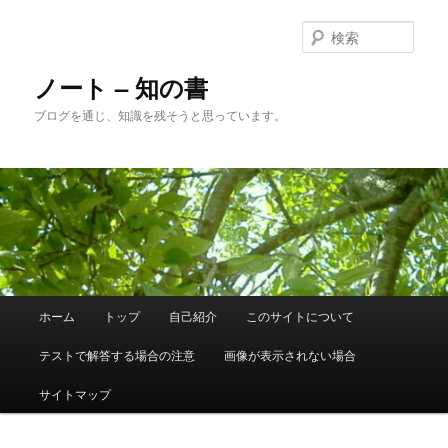
メ
サ
イ
ブ
検
ン
コ
索
コ
ン
ノート – 知の書
ン
テ
ブログを通じ、知識を残そうと思っています。
テ
ン
ン
ツ
ツ
へ
へ
移
移
動
動
メ
ホーム
トップ
自己紹介
このサイトについて
イ
ン
テストで解答する場合の注意
画像が表示されない場合
メ
ニ
サイトマップ
ュ
ー