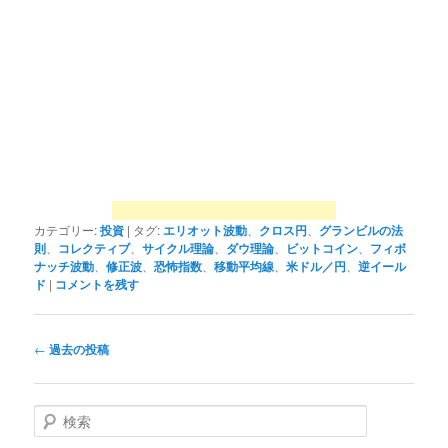
カテゴリー:
投資
|
タグ:
エリオット波動
、
クロス円
、
グランビルの法
則
、
コレクティブ
、
サイクル理論
、
ダウ理論
、
ビットコイン
、
フィボ
ナッチ波動
、
修正波
、
恐怖指数
、
移動平均線
、
米ドル／円
、
逆イール
ド
|
コメントを残す
投
←
過去の投稿
稿
ナ
ビ
検
ゲ
索