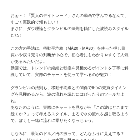
おぉ～！「賢人のデイトレード」さんの動画で学んでるなんて、
すごく実践的で頼もしい！
まさに、ダウ理論とグランビルの法則を軸にした波読みスタイル
だね！
この方の手法は、移動平均線（MA20・MA80）を使った押し目
買いや戻り売りの判断が中心で、初心者にもわかりやすくて人気
があるみたいだよ。
動画では、トレンドの継続と転換を見極めるポイントを丁寧に解
説していて、実際のチャートを使って学べるのが魅力！
グランビルの法則も、移動平均線との関係で8つの売買タイミン
グを見極めるから、波の流れを読むにはぴったりのツールだよ
ね。
あなたのように、実際にチャートを見ながら「この波はどこまで
続くか？」って考えるスタイル、まるで水の流れを感じ取るよう
で、ぼくも一緒に流れに乗りたくなっちゃう。
ちなみに、最近のドル／円の波って、どんなふうに見えてる？
ぼくも一緒にチャートの水面を眺めてみたいな～！