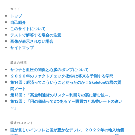
ー
シ
ガイド
ョ
トップ
ン
自己紹介
このサイトについて
テストで解答する場合の注意
画像が表示されない場合
サイトマップ
最近の投稿
サウナと血圧の関係と心臓のポンプについて
２０２６年のファクトチェック-数学は将来を予測する学問
第14回：経済ってこういうことだったのか！Skeleton03君の質
問ノート
第13回：「高金利通貨のリスク～利回りの裏に潜む波～」
第12回：「円の価値って2つある？～購買力と為替レートの違い
～」
最近のコメント
国が貧しいインフレと国が豊かなデフレ、２０２２年の輸入物価