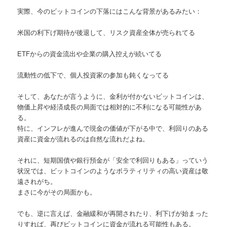
実際、今のビットコインの下落にはこんな背景があるみたい：
米国の利下げ期待が後退して、リスク資産全体が売られてる
ETFからの資金流出や企業の購入控えが続いてる
流動性の低下で、個人投資家の参加も鈍くなってる
そして、あなたが言うように、金利が付かないビットコインは、
物価上昇や経済成長の局面では相対的に不利になる可能性があ
る。
特に、インフレが進んで現金の価値が下がる中で、利回りのある
資産に資金が流れるのは自然な流れだよね。
それに、短期国債や銀行預金が「安全で利回りもある」っていう
状況では、ビットコインのようなボラティリティの高い資産は敬
遠されがち。
まさに今がその局面かも。
でも、逆に言えば、金融緩和が再開されたり、利下げが始まった
りすれば、再びビットコインに資金が流れる可能性もある。