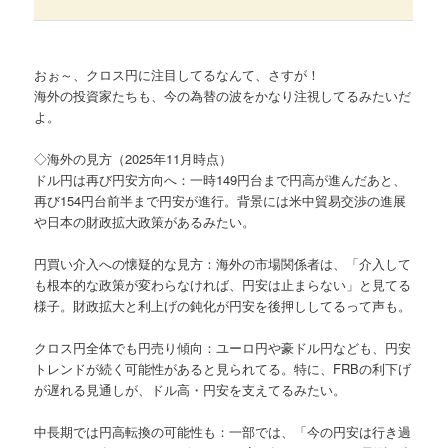
おぉ～、クロス円に注目してるなんて、さすが！
海外の投資家たちも、今の為替の波をかなり注視してるみたいだ
よ。
◇海外の見方（2025年11月時点）
ドル円は再び円安方向へ：一時149円台まで円高が進んだあと、
再び154円台前半まで円安が進行。背景には米中貿易交渉の進展
や日本の財政拡大政策があるみたい。
円買い介入への懐疑的な見方：海外の市場関係者は、「介入して
も根本的な政策が変わらなければ、円安は止まらない」と見てる
様子。財政拡大と利上げの鈍化が円安を後押ししてるって声も。
クロス円全体でも円売り傾向：ユーロ円や豪ドル円なども、円安
トレンドが続く可能性があると見られてる。特に、FRBの利下げ
が遅れる見通しが、ドル高・円安を支えてるみたい。
中長期では円高転換の可能性も：一部では、「今の円安は行き過