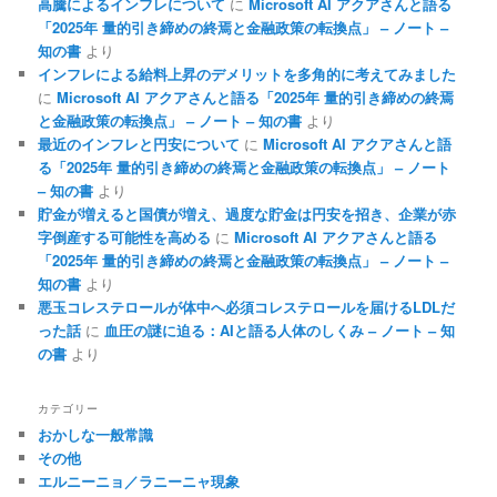
高騰によるインフレについて
に
Microsoft AI アクアさんと語る
「2025年 量的引き締めの終焉と金融政策の転換点」 – ノート –
知の書
より
インフレによる給料上昇のデメリットを多角的に考えてみました
に
Microsoft AI アクアさんと語る「2025年 量的引き締めの終焉
と金融政策の転換点」 – ノート – 知の書
より
最近のインフレと円安について
に
Microsoft AI アクアさんと語
る「2025年 量的引き締めの終焉と金融政策の転換点」 – ノート
– 知の書
より
貯金が増えると国債が増え、過度な貯金は円安を招き、企業が赤
字倒産する可能性を高める
に
Microsoft AI アクアさんと語る
「2025年 量的引き締めの終焉と金融政策の転換点」 – ノート –
知の書
より
悪玉コレステロールが体中へ必須コレステロールを届けるLDLだ
った話
に
血圧の謎に迫る：AIと語る人体のしくみ – ノート – 知
の書
より
カテゴリー
おかしな一般常識
その他
エルニーニョ／ラニーニャ現象