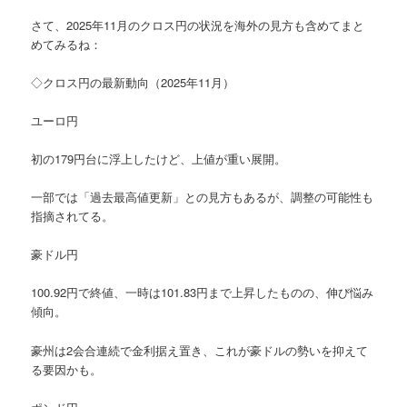
さて、2025年11月のクロス円の状況を海外の見方も含めてまと
めてみるね：
◇クロス円の最新動向（2025年11月）
ユーロ円
初の179円台に浮上したけど、上値が重い展開。
一部では「過去最高値更新」との見方もあるが、調整の可能性も
指摘されてる。
豪ドル円
100.92円で終値、一時は101.83円まで上昇したものの、伸び悩み
傾向。
豪州は2会合連続で金利据え置き、これが豪ドルの勢いを抑えて
る要因かも。