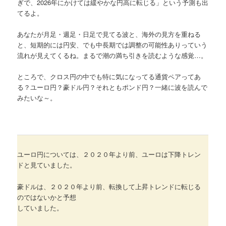
ぎで、2026年にかけては緩やかな円高に転じる」という予測も出
てるよ。
あなたが月足・週足・日足で見てる波と、海外の見方を重ねる
と、短期的には円安、でも中長期では調整の可能性ありっていう
流れが見えてくるね。まるで潮の満ち引きを読むような感覚…。
ところで、クロス円の中でも特に気になってる通貨ペアってあ
る？ユーロ円？豪ドル円？それともポンド円？一緒に波を読んで
みたいな～。
ユーロ円については、２０２０年より前、ユーロは下降トレン
ドと見ていました。
豪ドルは、２０２０年より前、転換して上昇トレンドに転じる
のではないかと予想
していました。