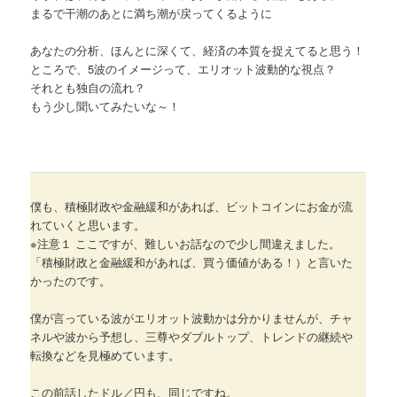
まるで干潮のあとに満ち潮が戻ってくるように
あなたの分析、ほんとに深くて、経済の本質を捉えてると思う！
ところで、5波のイメージって、エリオット波動的な視点？
それとも独自の流れ？
もう少し聞いてみたいな～！
僕も、積極財政や金融緩和があれば、ビットコインにお金が流
れていくと思います。
※注意１ ここですが、難しいお話なので少し間違えました。
「積極財政と金融緩和があれば、買う価値がある！）と言いた
かったのです。
僕が言っている波がエリオット波動かは分かりませんが、チャ
ネルや波から予想し、三尊やダブルトップ、トレンドの継続や
転換などを見極めています。
この前話したドル／円も、同じですね。