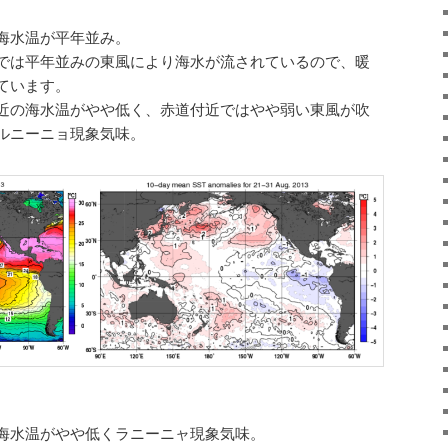
海水温が平年並み。
では平年並みの東風により海水が流されているので、暖
ています。
近の海水温がやや低く、赤道付近ではやや弱い東風が吹
ルニーニョ現象気味。
海水温がやや低くラニーニャ現象気味。