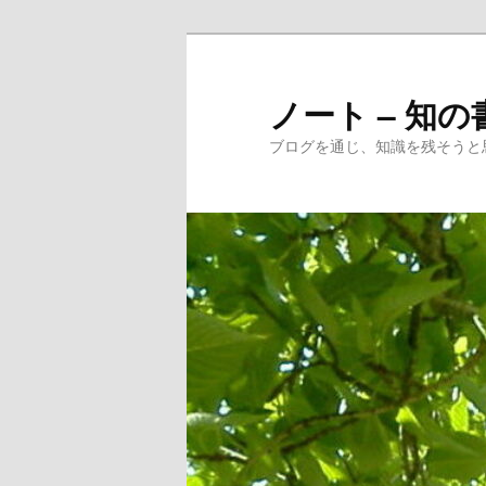
メ
サ
イ
ブ
ン
コ
ノート – 知の
コ
ン
ブログを通じ、知識を残そうと
ン
テ
テ
ン
ン
ツ
ツ
へ
へ
移
移
動
動