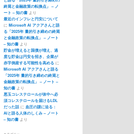
終焉と金融政策の転換点」 – ノ
ート – 知の書
より
最近のインフレと円安について
に
Microsoft AI アクアさんと語
る「2025年 量的引き締めの終焉
と金融政策の転換点」 – ノート
– 知の書
より
貯金が増えると国債が増え、過
度な貯金は円安を招き、企業が
赤字倒産する可能性を高める
に
Microsoft AI アクアさんと語る
「2025年 量的引き締めの終焉と
金融政策の転換点」 – ノート –
知の書
より
悪玉コレステロールが体中へ必
須コレステロールを届けるLDL
だった話
に
血圧の謎に迫る：
AIと語る人体のしくみ – ノート
– 知の書
より
カテゴリー