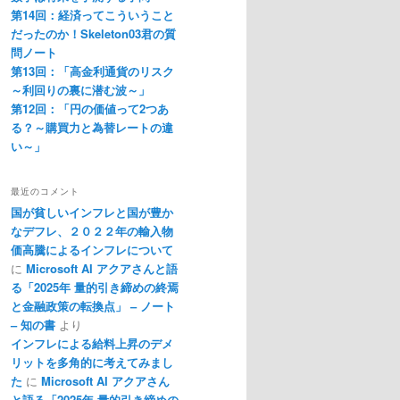
第14回：経済ってこういうこと
だったのか！Skeleton03君の質
問ノート
第13回：「高金利通貨のリスク
～利回りの裏に潜む波～」
第12回：「円の価値って2つあ
る？～購買力と為替レートの違
い～」
最近のコメント
国が貧しいインフレと国が豊か
なデフレ、２０２２年の輸入物
価高騰によるインフレについて
に
Microsoft AI アクアさんと語
る「2025年 量的引き締めの終焉
と金融政策の転換点」 – ノート
– 知の書
より
インフレによる給料上昇のデメ
リットを多角的に考えてみまし
た
に
Microsoft AI アクアさん
と語る「2025年 量的引き締めの