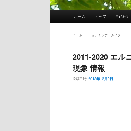
メ
ホーム
トップ
自己紹介
イ
ン
メ
「
エルニーニョ
」タグアーカイブ
ニ
ュ
2011-2020
ー
現象 情報
投稿日時:
2018年12月9日