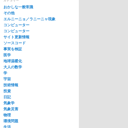
おかしな一般常識
その他
エルニーニョ／ラニーニャ現象
コンピューター
コンピューター
サイト更新情報
ソースコード
事実を検証
医学
地球温暖化
大人の数学
学
宇宙
技術情報
投資
日記
気象学
気象災害
物理
環境問題
生活