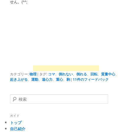
せん。(^^;
カテゴリー:
物理
|
タグ:
コマ
、
倒れない
、
倒れる
、
回転
、
質量中心
、
起き上がる
、
運動
、
遠心力
、
重心
、
駒
|
11
件のフィードバック
検
索
ガイド
トップ
自己紹介