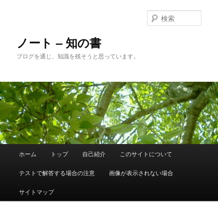
メ
サ
イ
ブ
検
ン
コ
索
コ
ン
ノート – 知の書
ン
テ
ブログを通じ、知識を残そうと思っています。
テ
ン
ン
ツ
ツ
へ
へ
移
移
動
動
メ
ホーム
トップ
自己紹介
このサイトについて
イ
ン
テストで解答する場合の注意
画像が表示されない場合
メ
ニ
サイトマップ
ュ
ー