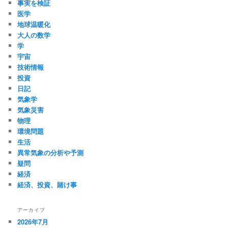
事実を検証
医学
地球温暖化
大人の数学
学
宇宙
技術情報
投資
日記
気象学
気象災害
物理
環境問題
生活
異常気象の分析や予測
疑問
経済
経済、投資、賭け事
アーカイブ
2026年7月