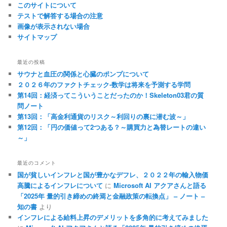
このサイトについて
テストで解答する場合の注意
画像が表示されない場合
サイトマップ
最近の投稿
サウナと血圧の関係と心臓のポンプについて
２０２６年のファクトチェック-数学は将来を予測する学問
第14回：経済ってこういうことだったのか！Skeleton03君の質
問ノート
第13回：「高金利通貨のリスク～利回りの裏に潜む波～」
第12回：「円の価値って2つある？～購買力と為替レートの違い
～」
最近のコメント
国が貧しいインフレと国が豊かなデフレ、２０２２年の輸入物価
高騰によるインフレについて
に
Microsoft AI アクアさんと語る
「2025年 量的引き締めの終焉と金融政策の転換点」 – ノート –
知の書
より
インフレによる給料上昇のデメリットを多角的に考えてみました