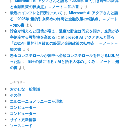
に
Microsoft AI アクアさんと語る「2025年 量的引き締めの終焉
と金融政策の転換点」 – ノート – 知の書
より
最近のインフレと円安について
に
Microsoft AI アクアさんと語
る「2025年 量的引き締めの終焉と金融政策の転換点」 – ノート
– 知の書
より
貯金が増えると国債が増え、過度な貯金は円安を招き、企業が赤
字倒産する可能性を高める
に
Microsoft AI アクアさんと語る
「2025年 量的引き締めの終焉と金融政策の転換点」 – ノート –
知の書
より
悪玉コレステロールが体中へ必須コレステロールを届けるLDLだ
った話
に
血圧の謎に迫る：AIと語る人体のしくみ – ノート – 知
の書
より
カテゴリー
おかしな一般常識
その他
エルニーニョ／ラニーニャ現象
コンピューター
コンピューター
サイト更新情報
ソースコード