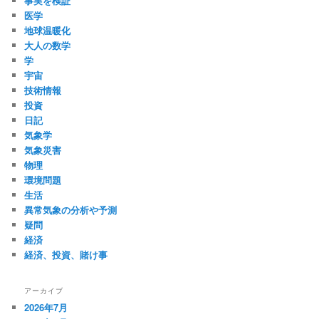
事実を検証
医学
地球温暖化
大人の数学
学
宇宙
技術情報
投資
日記
気象学
気象災害
物理
環境問題
生活
異常気象の分析や予測
疑問
経済
経済、投資、賭け事
アーカイブ
2026年7月