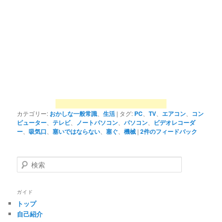
カテゴリー:
おかしな一般常識
、
生活
|
タグ:
PC
、
TV
、
エアコン
、
コン
ピューター
、
テレビ
、
ノートパソコン
、
パソコン
、
ビデオレコーダ
ー
、
吸気口
、
塞いではならない
、
塞ぐ
、
機械
|
2
件のフィードバック
検
索
ガイド
トップ
自己紹介