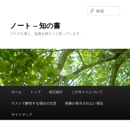
メ
サ
イ
ブ
検
ン
コ
索
コ
ン
ノート – 知の書
ン
テ
ブログを通じ、知識を残そうと思っています。
テ
ン
ン
ツ
ツ
へ
へ
移
移
動
動
メ
ホーム
トップ
自己紹介
このサイトについて
イ
ン
テストで解答する場合の注意
画像が表示されない場合
メ
ニ
サイトマップ
ュ
ー