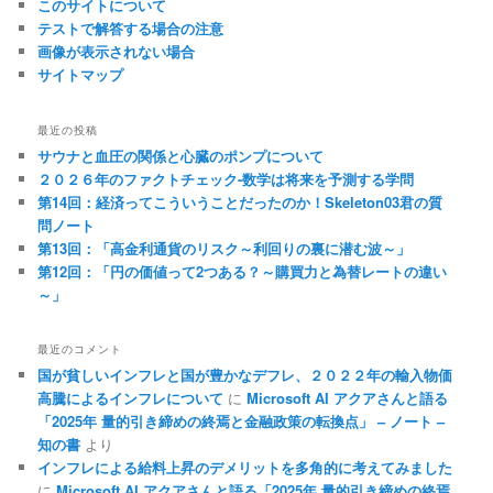
このサイトについて
テストで解答する場合の注意
画像が表示されない場合
サイトマップ
最近の投稿
サウナと血圧の関係と心臓のポンプについて
２０２６年のファクトチェック-数学は将来を予測する学問
第14回：経済ってこういうことだったのか！Skeleton03君の質
問ノート
第13回：「高金利通貨のリスク～利回りの裏に潜む波～」
第12回：「円の価値って2つある？～購買力と為替レートの違い
～」
最近のコメント
国が貧しいインフレと国が豊かなデフレ、２０２２年の輸入物価
高騰によるインフレについて
に
Microsoft AI アクアさんと語る
「2025年 量的引き締めの終焉と金融政策の転換点」 – ノート –
知の書
より
インフレによる給料上昇のデメリットを多角的に考えてみました
に
Microsoft AI アクアさんと語る「2025年 量的引き締めの終焉