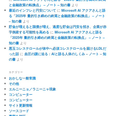
と金融政策の転換点」 – ノート – 知の書
より
最近のインフレと円安について
に
Microsoft AI アクアさんと語
る「2025年 量的引き締めの終焉と金融政策の転換点」 – ノート
– 知の書
より
貯金が増えると国債が増え、過度な貯金は円安を招き、企業が赤
字倒産する可能性を高める
に
Microsoft AI アクアさんと語る
「2025年 量的引き締めの終焉と金融政策の転換点」 – ノート –
知の書
より
悪玉コレステロールが体中へ必須コレステロールを届けるLDLだ
った話
に
血圧の謎に迫る：AIと語る人体のしくみ – ノート – 知
の書
より
カテゴリー
おかしな一般常識
その他
エルニーニョ／ラニーニャ現象
コンピューター
コンピューター
サイト更新情報
ソースコード