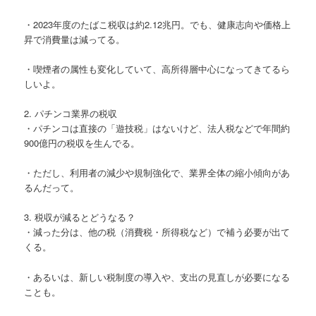
・2023年度のたばこ税収は約2.12兆円。でも、健康志向や価格上
昇で消費量は減ってる。
・喫煙者の属性も変化していて、高所得層中心になってきてるら
しいよ。
2. パチンコ業界の税収
・パチンコは直接の「遊技税」はないけど、法人税などで年間約
900億円の税収を生んでる。
・ただし、利用者の減少や規制強化で、業界全体の縮小傾向があ
るんだって。
3. 税収が減るとどうなる？
・減った分は、他の税（消費税・所得税など）で補う必要が出て
くる。
・あるいは、新しい税制度の導入や、支出の見直しが必要になる
ことも。