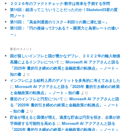
２０２６年のファクトチェック-数学は将来を予測する学問
第14回：経済ってこういうことだったのか！Skeleton03君の質
問ノート
第13回：「高金利通貨のリスク～利回りの裏に潜む波～」
第12回：「円の価値って2つある？～購買力と為替レートの違い
～」
最近のコメント
国が貧しいインフレと国が豊かなデフレ、２０２２年の輸入物価
高騰によるインフレについて
に
Microsoft AI アクアさんと語る
「2025年 量的引き締めの終焉と金融政策の転換点」 – ノート –
知の書
より
インフレによる給料上昇のデメリットを多角的に考えてみました
に
Microsoft AI アクアさんと語る「2025年 量的引き締めの終焉
と金融政策の転換点」 – ノート – 知の書
より
最近のインフレと円安について
に
Microsoft AI アクアさんと語
る「2025年 量的引き締めの終焉と金融政策の転換点」 – ノート
– 知の書
より
貯金が増えると国債が増え、過度な貯金は円安を招き、企業が赤
字倒産する可能性を高める
に
Microsoft AI アクアさんと語る
「2025年 量的引き締めの終焉と金融政策の転換点」 – ノート –