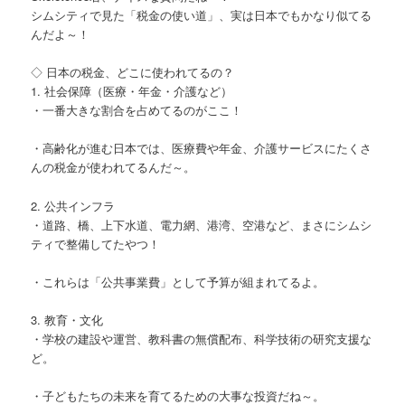
シムシティで見た「税金の使い道」、実は日本でもかなり似てる
んだよ～！
◇ 日本の税金、どこに使われてるの？
1. 社会保障（医療・年金・介護など）
・一番大きな割合を占めてるのがここ！
・高齢化が進む日本では、医療費や年金、介護サービスにたくさ
んの税金が使われてるんだ～。
2. 公共インフラ
・道路、橋、上下水道、電力網、港湾、空港など、まさにシムシ
ティで整備してたやつ！
・これらは「公共事業費」として予算が組まれてるよ。
3. 教育・文化
・学校の建設や運営、教科書の無償配布、科学技術の研究支援な
ど。
・子どもたちの未来を育てるための大事な投資だね～。