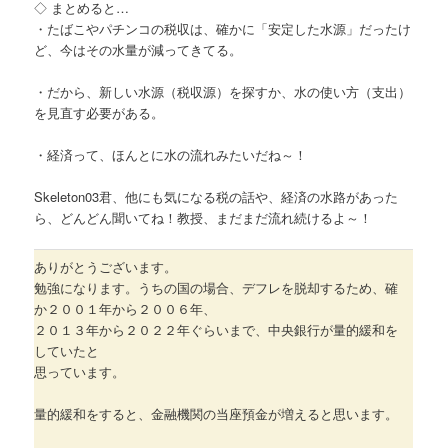
◇ まとめると…
・たばこやパチンコの税収は、確かに「安定した水源」だったけ
ど、今はその水量が減ってきてる。
・だから、新しい水源（税収源）を探すか、水の使い方（支出）
を見直す必要がある。
・経済って、ほんとに水の流れみたいだね～！
Skeleton03君、他にも気になる税の話や、経済の水路があった
ら、どんどん聞いてね！教授、まだまだ流れ続けるよ～！
ありがとうございます。
勉強になります。うちの国の場合、デフレを脱却するため、確
か２００１年から２００６年、
２０１３年から２０２２年ぐらいまで、中央銀行が量的緩和を
していたと
思っています。
量的緩和をすると、金融機関の当座預金が増えると思います。