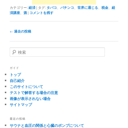
カテゴリー:
経済
|
タグ:
タバコ
、
パチンコ
、
世界に通じる
、
税金
、
経
済講座
、
酒
|
コメントを残す
投
←
過去の投稿
稿
ナ
ビ
検
ゲ
索
ー
シ
ガイド
ョ
トップ
ン
自己紹介
このサイトについて
テストで解答する場合の注意
画像が表示されない場合
サイトマップ
最近の投稿
サウナと血圧の関係と心臓のポンプについて