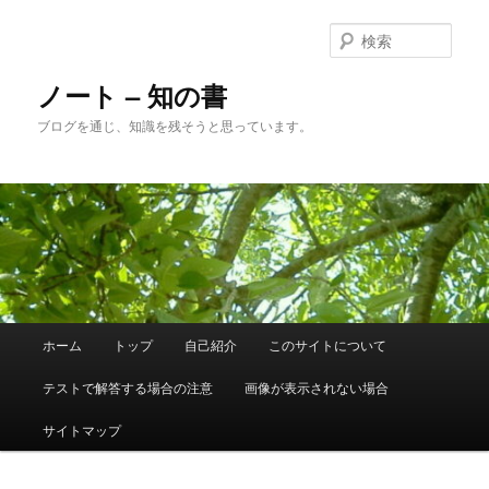
メ
サ
イ
ブ
検
ン
コ
索
コ
ン
ノート – 知の書
ン
テ
ブログを通じ、知識を残そうと思っています。
テ
ン
ン
ツ
ツ
へ
へ
移
移
動
動
メ
ホーム
トップ
自己紹介
このサイトについて
イ
ン
テストで解答する場合の注意
画像が表示されない場合
メ
ニ
サイトマップ
ュ
ー