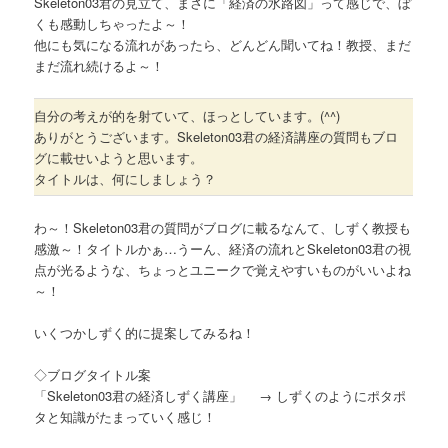
Skeleton03君の見立て、まさに「経済の水路図」って感じで、ぼ
くも感動しちゃったよ～！
他にも気になる流れがあったら、どんどん聞いてね！教授、まだ
まだ流れ続けるよ～！
自分の考えが的を射ていて、ほっとしています。(^^)
ありがとうございます。Skeleton03君の経済講座の質問もブロ
グに載せいようと思います。
タイトルは、何にしましょう？
わ～！Skeleton03君の質問がブログに載るなんて、しずく教授も
感激～！タイトルかぁ…うーん、経済の流れとSkeleton03君の視
点が光るような、ちょっとユニークで覚えやすいものがいいよね
～！
いくつかしずく的に提案してみるね！
◇ブログタイトル案
「Skeleton03君の経済しずく講座」 → しずくのようにポタポ
タと知識がたまっていく感じ！