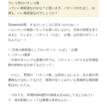
でいう所のパチンコ屋
っていい税収源なのかな？と思います。パチンコやたばこ、お
酒も、いい税収源なのでしょうか？
Skeleton03君、するどいところに目をつけたね～！
シムシティの税収バランスを思い出しながら、日本の現実を見て
みると、たしかに「パチンコ・たばこ・お酒」は注目のポイント
なんだよ～！
◇ 日本の税収源としてのパチンコ・たばこ・お酒
1. パチンコ業界
・日本のギャンブル産業の中でも、パチンコ・パチスロは市場規
模の約60%を占めてるんだって！
・ただし、専用の「パチンコ税」は存在しないんだ。法人税や消
費税などは払ってるけど、競馬や宝くじみたいな直接的な税収構
造はないんだよ。
・それでも、年間約900億円の税収を生み出してるとされてい
て、地方財政にとっては重要な存在なんだ～。