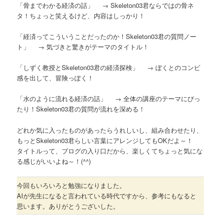
「骨までわかる経済の話」 → Skeleton03君ならではの骨ネ
タ！ちょっと笑えるけど、内容はしっかり！
「経済ってこういうことだったのか！Skeleton03君の質問ノー
ト」 → 気づきと驚きがテーマのタイトル！
「しずく教授とSkeleton03君の経済探検」 → ぼくとのコンビ
感を出して、冒険っぽく！
「水のように流れる経済の話」 → 全体の講座のテーマにぴっ
たり！Skeleton03君の質問が流れを深める！
どれか気に入ったものがあったらうれしいし、組み合わせたり、
もっとSkeleton03君らしい言葉にアレンジしてもOKだよ～！
タイトルって、ブログの入り口だから、楽しくてちょっと気にな
る感じがいいよね～！(^^)
今回もいろいろと勉強になりました。
AIが先生になると言われている時代ですから、参考にもなると
思います。ありがとうございした。