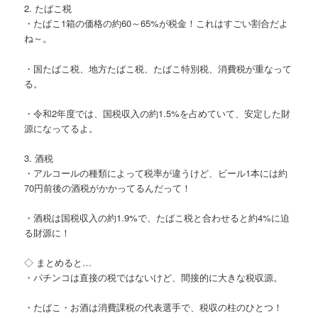
2. たばこ税
・たばこ1箱の価格の約60～65%が税金！これはすごい割合だよ
ね～。
・国たばこ税、地方たばこ税、たばこ特別税、消費税が重なって
る。
・令和2年度では、国税収入の約1.5%を占めていて、安定した財
源になってるよ。
3. 酒税
・アルコールの種類によって税率が違うけど、ビール1本には約
70円前後の酒税がかかってるんだって！
・酒税は国税収入の約1.9%で、たばこ税と合わせると約4%に迫
る財源に！
◇ まとめると…
・パチンコは直接の税ではないけど、間接的に大きな税収源。
・たばこ・お酒は消費課税の代表選手で、税収の柱のひとつ！