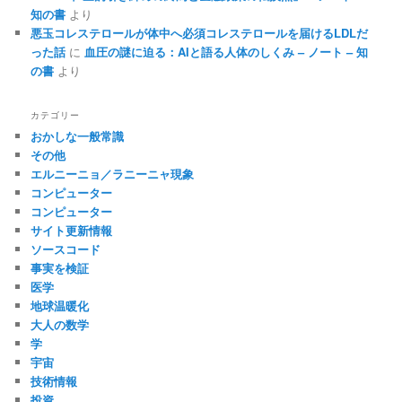
知の書
より
悪玉コレステロールが体中へ必須コレステロールを届けるLDLだ
った話
に
血圧の謎に迫る：AIと語る人体のしくみ – ノート – 知
の書
より
カテゴリー
おかしな一般常識
その他
エルニーニョ／ラニーニャ現象
コンピューター
コンピューター
サイト更新情報
ソースコード
事実を検証
医学
地球温暖化
大人の数学
学
宇宙
技術情報
投資