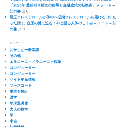
「2025年 量的引き締めの終焉と金融政策の転換点」 – ノート –
知の書
より
悪玉コレステロールが体中へ必須コレステロールを届けるLDLだ
った話
に
血圧の謎に迫る：AIと語る人体のしくみ – ノート – 知
の書
より
カテゴリー
おかしな一般常識
その他
エルニーニョ／ラニーニャ現象
コンピューター
コンピューター
サイト更新情報
ソースコード
事実を検証
医学
地球温暖化
大人の数学
学
宇宙
技術情報