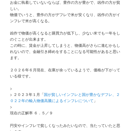
お金に執着していないならば、豊作の方が豊かで、凶作の方が貧
しい。
物価でいうと、豊作の方がデフレで米が安くなり、凶作の方がイ
ンフレで米が高くなる。
凶作で物価が高くなると購買力が低下し、少ない米でも一年をし
のぐことが出来ます。
この時に、賃金が上昇してしまうと、物価高がさらに進むかもし
れないので、金融引き締めをすることになる可能性があると思い
ます。
２０２６年６月現在、在庫が余っているようで、価格が下がって
いる様です。
>
> ２０２３年１月「
国が貧しいインフレと国が豊かなデフレ、２
０２２年の輸入物価高騰によるインフレについて
」
>
現在の正解率 ６．５／９
円安やインフレで貧しくなったみたいなので、当たっていたと思