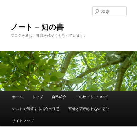
メ
サ
イ
ブ
検
ン
コ
索
コ
ン
ノート – 知の書
ン
テ
ブログを通じ、知識を残そうと思っています。
テ
ン
ン
ツ
ツ
へ
へ
移
移
動
動
メ
ホーム
トップ
自己紹介
このサイトについて
イ
ン
テストで解答する場合の注意
画像が表示されない場合
メ
ニ
サイトマップ
ュ
ー