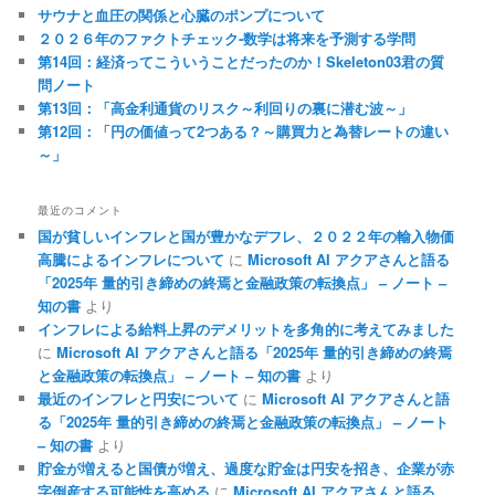
サウナと血圧の関係と心臓のポンプについて
２０２６年のファクトチェック-数学は将来を予測する学問
第14回：経済ってこういうことだったのか！Skeleton03君の質
問ノート
第13回：「高金利通貨のリスク～利回りの裏に潜む波～」
第12回：「円の価値って2つある？～購買力と為替レートの違い
～」
最近のコメント
国が貧しいインフレと国が豊かなデフレ、２０２２年の輸入物価
高騰によるインフレについて
に
Microsoft AI アクアさんと語る
「2025年 量的引き締めの終焉と金融政策の転換点」 – ノート –
知の書
より
インフレによる給料上昇のデメリットを多角的に考えてみました
に
Microsoft AI アクアさんと語る「2025年 量的引き締めの終焉
と金融政策の転換点」 – ノート – 知の書
より
最近のインフレと円安について
に
Microsoft AI アクアさんと語
る「2025年 量的引き締めの終焉と金融政策の転換点」 – ノート
– 知の書
より
貯金が増えると国債が増え、過度な貯金は円安を招き、企業が赤
字倒産する可能性を高める
に
Microsoft AI アクアさんと語る