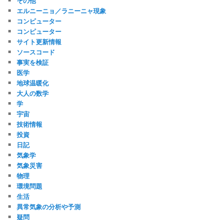
その他
エルニーニョ／ラニーニャ現象
コンピューター
コンピューター
サイト更新情報
ソースコード
事実を検証
医学
地球温暖化
大人の数学
学
宇宙
技術情報
投資
日記
気象学
気象災害
物理
環境問題
生活
異常気象の分析や予測
疑問