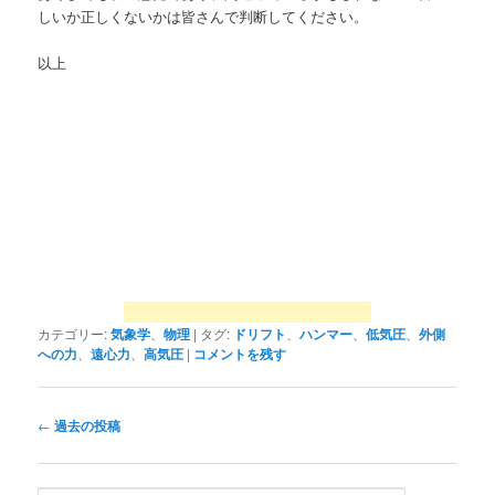
しいか正しくないかは皆さんで判断してください。
以上
カテゴリー:
気象学
、
物理
|
タグ:
ドリフト
、
ハンマー
、
低気圧
、
外側
への力
、
遠心力
、
高気圧
|
コメントを残す
投
←
過去の投稿
稿
ナ
ビ