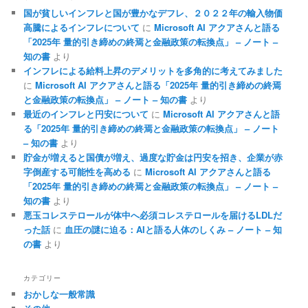
国が貧しいインフレと国が豊かなデフレ、２０２２年の輸入物価
高騰によるインフレについて
に
Microsoft AI アクアさんと語る
「2025年 量的引き締めの終焉と金融政策の転換点」 – ノート –
知の書
より
インフレによる給料上昇のデメリットを多角的に考えてみました
に
Microsoft AI アクアさんと語る「2025年 量的引き締めの終焉
と金融政策の転換点」 – ノート – 知の書
より
最近のインフレと円安について
に
Microsoft AI アクアさんと語
る「2025年 量的引き締めの終焉と金融政策の転換点」 – ノート
– 知の書
より
貯金が増えると国債が増え、過度な貯金は円安を招き、企業が赤
字倒産する可能性を高める
に
Microsoft AI アクアさんと語る
「2025年 量的引き締めの終焉と金融政策の転換点」 – ノート –
知の書
より
悪玉コレステロールが体中へ必須コレステロールを届けるLDLだ
った話
に
血圧の謎に迫る：AIと語る人体のしくみ – ノート – 知
の書
より
カテゴリー
おかしな一般常識