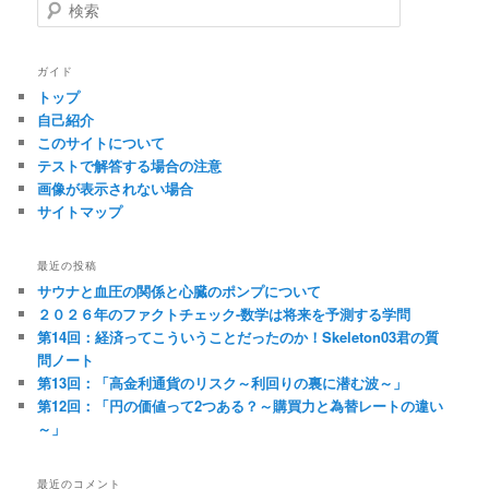
検
ゲ
索
ー
シ
ガイド
ョ
トップ
ン
自己紹介
このサイトについて
テストで解答する場合の注意
画像が表示されない場合
サイトマップ
最近の投稿
サウナと血圧の関係と心臓のポンプについて
２０２６年のファクトチェック-数学は将来を予測する学問
第14回：経済ってこういうことだったのか！Skeleton03君の質
問ノート
第13回：「高金利通貨のリスク～利回りの裏に潜む波～」
第12回：「円の価値って2つある？～購買力と為替レートの違い
～」
最近のコメント