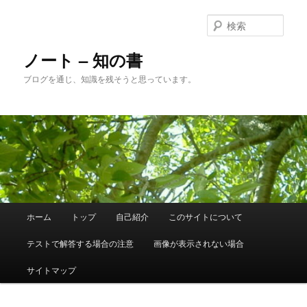
メ
サ
イ
ブ
検
ン
コ
索
コ
ン
ノート – 知の書
ン
テ
ブログを通じ、知識を残そうと思っています。
テ
ン
ン
ツ
ツ
へ
へ
移
移
動
動
メ
ホーム
トップ
自己紹介
このサイトについて
イ
ン
テストで解答する場合の注意
画像が表示されない場合
メ
ニ
サイトマップ
ュ
ー