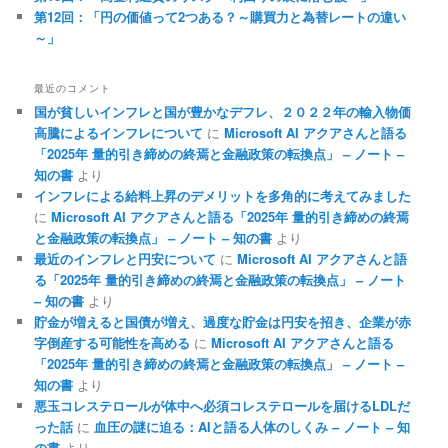
第12回：「円の価値って2つある？～購買力と為替レートの違い
～」
最近のコメント
国が貧しいインフレと国が豊かなデフレ、２０２２年の輸入物価
高騰によるインフレについて
に
Microsoft AI アクアさんと語る
「2025年 量的引き締めの終焉と金融政策の転換点」 – ノート –
知の書
より
インフレによる給料上昇のデメリットを多角的に考えてみました
に
Microsoft AI アクアさんと語る「2025年 量的引き締めの終焉
と金融政策の転換点」 – ノート – 知の書
より
最近のインフレと円安について
に
Microsoft AI アクアさんと語
る「2025年 量的引き締めの終焉と金融政策の転換点」 – ノート
– 知の書
より
貯金が増えると国債が増え、過度な貯金は円安を招き、企業が赤
字倒産する可能性を高める
に
Microsoft AI アクアさんと語る
「2025年 量的引き締めの終焉と金融政策の転換点」 – ノート –
知の書
より
悪玉コレステロールが体中へ必須コレステロールを届けるLDLだ
った話
に
血圧の謎に迫る：AIと語る人体のしくみ – ノート – 知
の書
より