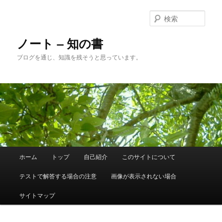
メ
サ
イ
ブ
検
ン
コ
索
コ
ン
ノート – 知の書
ン
テ
ブログを通じ、知識を残そうと思っています。
テ
ン
ン
ツ
ツ
へ
へ
移
移
動
動
メ
ホーム
トップ
自己紹介
このサイトについて
イ
ン
テストで解答する場合の注意
画像が表示されない場合
メ
ニ
サイトマップ
ュ
ー