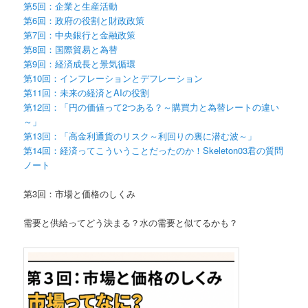
第5回：企業と生産活動
第6回：政府の役割と財政政策
第7回：中央銀行と金融政策
第8回：国際貿易と為替
第9回：経済成長と景気循環
第10回：インフレーションとデフレーション
第11回：未来の経済とAIの役割
第12回：「円の価値って2つある？～購買力と為替レートの違い
～」
第13回：「高金利通貨のリスク～利回りの裏に潜む波～」
第14回：経済ってこういうことだったのか！Skeleton03君の質問
ノート
第3回：市場と価格のしくみ
需要と供給ってどう決まる？水の需要と似てるかも？