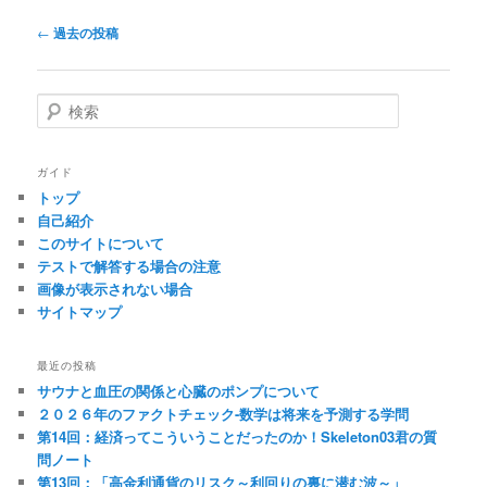
投
←
過去の投稿
稿
ナ
ビ
検
ゲ
索
ー
シ
ガイド
ョ
トップ
ン
自己紹介
このサイトについて
テストで解答する場合の注意
画像が表示されない場合
サイトマップ
最近の投稿
サウナと血圧の関係と心臓のポンプについて
２０２６年のファクトチェック-数学は将来を予測する学問
第14回：経済ってこういうことだったのか！Skeleton03君の質
問ノート
第13回：「高金利通貨のリスク～利回りの裏に潜む波～」