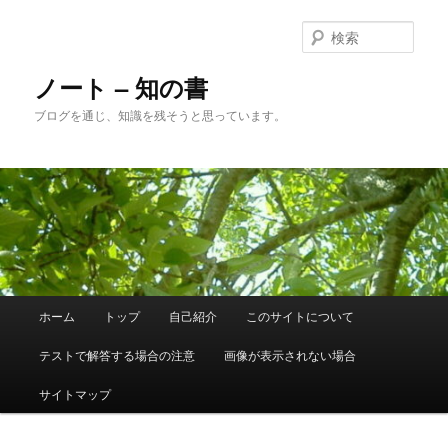
メ
サ
イ
ブ
検
ン
コ
索
コ
ン
ノート – 知の書
ン
テ
ブログを通じ、知識を残そうと思っています。
テ
ン
ン
ツ
ツ
へ
へ
移
移
動
動
メ
ホーム
トップ
自己紹介
このサイトについて
イ
ン
テストで解答する場合の注意
画像が表示されない場合
メ
ニ
サイトマップ
ュ
ー