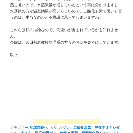
蒸し暑いので、水蒸気量が増しているという事は分かりますし、
水蒸気の方が温室効果が高いらしいので、二酸化炭素で暑いと言
うのは、本当なのかと不思議に思ってしまいますね。
これらは私の推論なので、間違いが含まれているかも知れませ
ん。
今回は、武田邦彦教授や理系の方々のお話を参考にしています。
以上
カテゴリー:
地球温暖化
|
タグ:
オゾン
、
二酸化炭素
、
光化学オキシダ
ント
、
大きさ
、
温室効果ガス
、
炭化水素類
、
窒素酸化物
|
コメントを