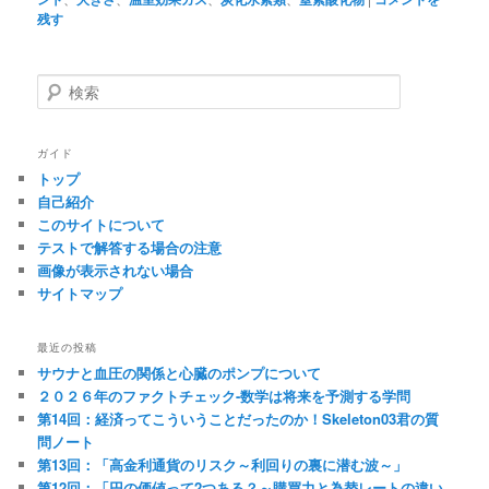
残す
検
索
ガイド
トップ
自己紹介
このサイトについて
テストで解答する場合の注意
画像が表示されない場合
サイトマップ
最近の投稿
サウナと血圧の関係と心臓のポンプについて
２０２６年のファクトチェック-数学は将来を予測する学問
第14回：経済ってこういうことだったのか！Skeleton03君の質
問ノート
第13回：「高金利通貨のリスク～利回りの裏に潜む波～」
第12回：「円の価値って2つある？～購買力と為替レートの違い