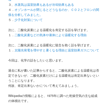
３、
水蒸気は温室効果もあるが冷却効果もある
４．
オゾンホールが閉じるとどうなるのか、ＣＯ２とフロンの関
係を分析してみました。
５．
少子化対策について
次に、二酸化炭素による温暖化を肯定する話を挙げます。
１．
二酸化炭素などの気体や液体により温暖化する理由
次に、二酸化炭素による温暖化に疑念を抱く話を挙げます。
１．
太陽光発電を増やすと暑くなる理由と温室効果ガスについて
今回は、化学の話をしたいと思います。
過去に私が書いた記事からすると、二酸化炭素による温暖化は否
定できないが、二酸化炭素だけによる温暖化は肯定出来ないとい
うことになります。
何故、肯定出来ないかについて考えてみましょう。
Wikipediaの情報によると、1975年に調べた乾燥空気の主な組成
の体積比です。