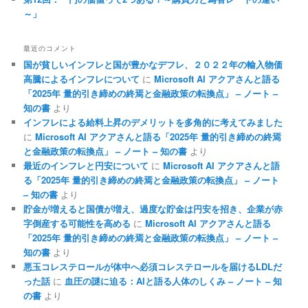
～」
最近のコメント
国が貧しいインフレと国が豊かなデフレ、２０２２年の輸入物価
高騰によるインフレについて
に
Microsoft AI アクアさんと語る
「2025年 量的引き締めの終焉と金融政策の転換点」 – ノート –
知の書
より
インフレによる給料上昇のデメリットを多角的に考えてみました
に
Microsoft AI アクアさんと語る「2025年 量的引き締めの終焉
と金融政策の転換点」 – ノート – 知の書
より
最近のインフレと円安について
に
Microsoft AI アクアさんと語
る「2025年 量的引き締めの終焉と金融政策の転換点」 – ノート
– 知の書
より
貯金が増えると国債が増え、過度な貯金は円安を招き、企業が赤
字倒産する可能性を高める
に
Microsoft AI アクアさんと語る
「2025年 量的引き締めの終焉と金融政策の転換点」 – ノート –
知の書
より
悪玉コレステロールが体中へ必須コレステロールを届けるLDLだ
った話
に
血圧の謎に迫る：AIと語る人体のしくみ – ノート – 知
の書
より