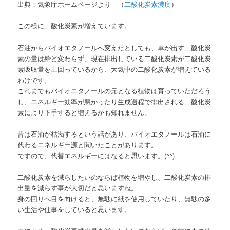
出典：気象庁ホームページより （
二酸化炭素濃度
）
この様に二酸化炭素が増えています。
石油からバイオエタノールへ変えたとしても、車が出す二酸化炭
素の量は殆ど変わらず、現在排出している二酸化炭素が二酸化炭
素吸収量を上回っているから、大気中の二酸化炭素が増えている
わけです。
これまでもバイオエタノールの元となる植物は育っていただろう
し、エネルギー効率が悪かったり生成過程で排出される二酸化炭
素により下手すると増えるかも知れません。
昔は石油が枯渇するという話があり、バイオエタノールは石油に
代わるエネルギー源と聞いたことがあります。
ですので、代替エネルギーにはなると思います。(^^)
二酸化炭素を減らしたいのならば植物を増やし、二酸化炭素の排
出量を減らす事が大切だと思いますね。
身の回りへ目を向けると、無駄に紙を使用していたり、無駄の多
い生活や仕事をしていると思います。