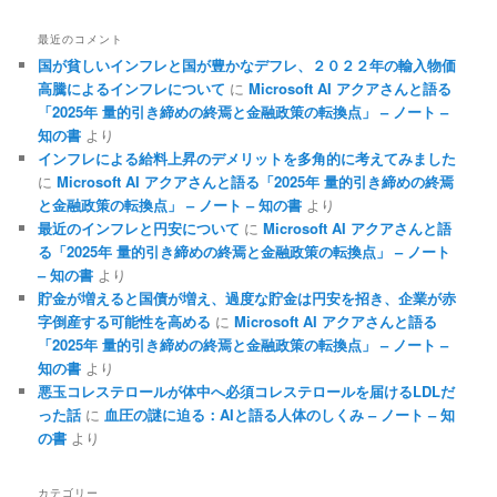
最近のコメント
国が貧しいインフレと国が豊かなデフレ、２０２２年の輸入物価
高騰によるインフレについて
に
Microsoft AI アクアさんと語る
「2025年 量的引き締めの終焉と金融政策の転換点」 – ノート –
知の書
より
インフレによる給料上昇のデメリットを多角的に考えてみました
に
Microsoft AI アクアさんと語る「2025年 量的引き締めの終焉
と金融政策の転換点」 – ノート – 知の書
より
最近のインフレと円安について
に
Microsoft AI アクアさんと語
る「2025年 量的引き締めの終焉と金融政策の転換点」 – ノート
– 知の書
より
貯金が増えると国債が増え、過度な貯金は円安を招き、企業が赤
字倒産する可能性を高める
に
Microsoft AI アクアさんと語る
「2025年 量的引き締めの終焉と金融政策の転換点」 – ノート –
知の書
より
悪玉コレステロールが体中へ必須コレステロールを届けるLDLだ
った話
に
血圧の謎に迫る：AIと語る人体のしくみ – ノート – 知
の書
より
カテゴリー