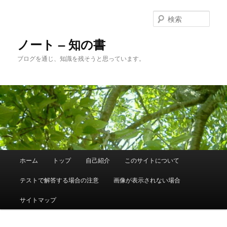
メ
サ
イ
ブ
検
ン
コ
索
コ
ン
ノート – 知の書
ン
テ
ブログを通じ、知識を残そうと思っています。
テ
ン
ン
ツ
ツ
へ
へ
移
移
動
動
メ
ホーム
トップ
自己紹介
このサイトについて
イ
ン
テストで解答する場合の注意
画像が表示されない場合
メ
ニ
サイトマップ
ュ
ー