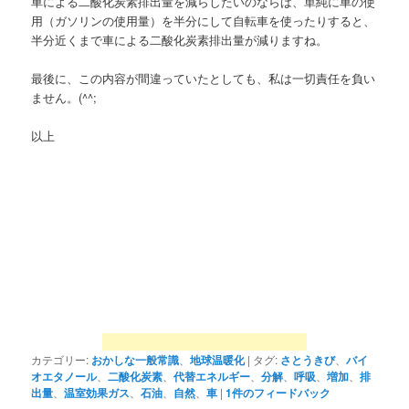
車による二酸化炭素排出量を減らしたいのならば、単純に車の使
用（ガソリンの使用量）を半分にして自転車を使ったりすると、
半分近くまで車による二酸化炭素排出量が減りますね。
最後に、この内容が間違っていたとしても、私は一切責任を負い
ません。(^^;
以上
カテゴリー:
おかしな一般常識
、
地球温暖化
|
タグ:
さとうきび
、
バイ
オエタノール
、
二酸化炭素
、
代替エネルギー
、
分解
、
呼吸
、
増加
、
排
出量
、
温室効果ガス
、
石油
、
自然
、
車
|
1
件のフィードバック