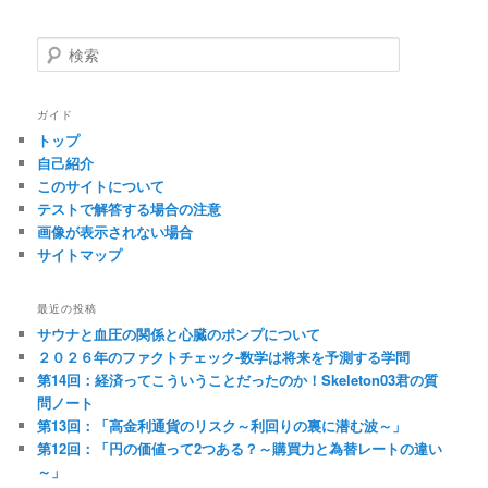
検
索
ガイド
トップ
自己紹介
このサイトについて
テストで解答する場合の注意
画像が表示されない場合
サイトマップ
最近の投稿
サウナと血圧の関係と心臓のポンプについて
２０２６年のファクトチェック-数学は将来を予測する学問
第14回：経済ってこういうことだったのか！Skeleton03君の質
問ノート
第13回：「高金利通貨のリスク～利回りの裏に潜む波～」
第12回：「円の価値って2つある？～購買力と為替レートの違い
～」