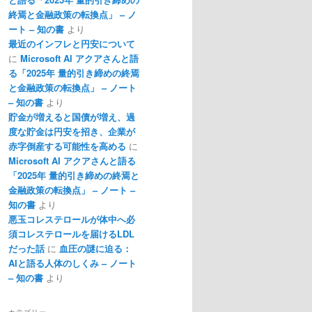
終焉と金融政策の転換点」 – ノ
ート – 知の書
より
最近のインフレと円安について
に
Microsoft AI アクアさんと語
る「2025年 量的引き締めの終焉
と金融政策の転換点」 – ノート
– 知の書
より
貯金が増えると国債が増え、過
度な貯金は円安を招き、企業が
赤字倒産する可能性を高める
に
Microsoft AI アクアさんと語る
「2025年 量的引き締めの終焉と
金融政策の転換点」 – ノート –
知の書
より
悪玉コレステロールが体中へ必
須コレステロールを届けるLDL
だった話
に
血圧の謎に迫る：
AIと語る人体のしくみ – ノート
– 知の書
より
カテゴリー