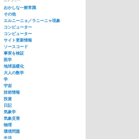
おかしな一般常識
その他
エルニーニョ／ラニーニャ現象
コンピューター
コンピューター
サイト更新情報
ソースコード
事実を検証
医学
地球温暖化
大人の数学
学
宇宙
技術情報
投資
日記
気象学
気象災害
物理
環境問題
生活