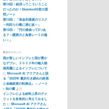
第14回：経済ってこういうこと
だったのか！Skeleton03君の質
問ノート
第13回：「高金利通貨のリスク
～利回りの裏に潜む波～」
第12回：「円の価値って2つあ
る？～購買力と為替レートの違
い～」
最近のコメント
国が貧しいインフレと国が豊か
なデフレ、２０２２年の輸入物
価高騰によるインフレについて
に
Microsoft AI アクアさんと語
る「2025年 量的引き締めの終焉
と金融政策の転換点」 – ノート
– 知の書
より
インフレによる給料上昇のデメ
リットを多角的に考えてみまし
た
に
Microsoft AI アクアさん
と語る「2025年 量的引き締めの