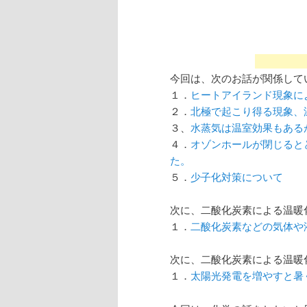
今回は、次のお話が関係して
１．
ヒートアイランド現象に
２．
北極で起こり得る現象、
３、
水蒸気は温室効果もある
４．
オゾンホールが閉じると
た。
５．
少子化対策について
次に、二酸化炭素による温暖
１．
二酸化炭素などの気体や
次に、二酸化炭素による温暖
１．
太陽光発電を増やすと暑