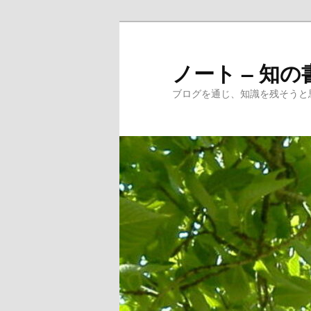
メ
サ
イ
ブ
ン
コ
ノート – 知の
コ
ン
ブログを通じ、知識を残そうと
ン
テ
テ
ン
ン
ツ
ツ
へ
へ
移
移
動
動