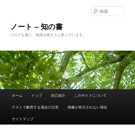
メ
サ
イ
ブ
検
ン
コ
索
コ
ン
ノート – 知の書
ン
テ
ブログを通じ、知識を残そうと思っています。
テ
ン
ン
ツ
ツ
へ
へ
移
移
動
動
メ
ホーム
トップ
自己紹介
このサイトについて
イ
ン
テストで解答する場合の注意
画像が表示されない場合
メ
ニ
サイトマップ
ュ
ー