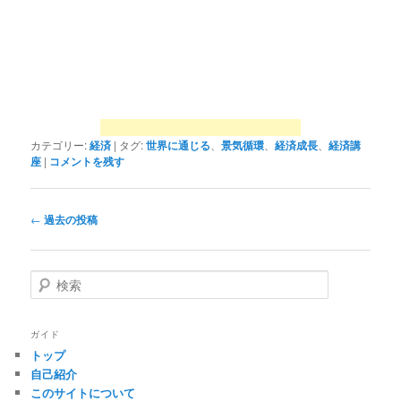
カテゴリー:
経済
|
タグ:
世界に通じる
、
景気循環
、
経済成長
、
経済講
座
|
コメントを残す
投
←
過去の投稿
稿
ナ
ビ
検
ゲ
索
ー
シ
ガイド
ョ
トップ
ン
自己紹介
このサイトについて