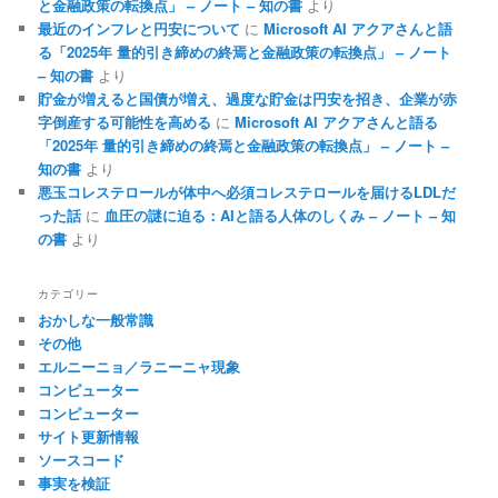
と金融政策の転換点」 – ノート – 知の書
より
最近のインフレと円安について
に
Microsoft AI アクアさんと語
る「2025年 量的引き締めの終焉と金融政策の転換点」 – ノート
– 知の書
より
貯金が増えると国債が増え、過度な貯金は円安を招き、企業が赤
字倒産する可能性を高める
に
Microsoft AI アクアさんと語る
「2025年 量的引き締めの終焉と金融政策の転換点」 – ノート –
知の書
より
悪玉コレステロールが体中へ必須コレステロールを届けるLDLだ
った話
に
血圧の謎に迫る：AIと語る人体のしくみ – ノート – 知
の書
より
カテゴリー
おかしな一般常識
その他
エルニーニョ／ラニーニャ現象
コンピューター
コンピューター
サイト更新情報
ソースコード
事実を検証