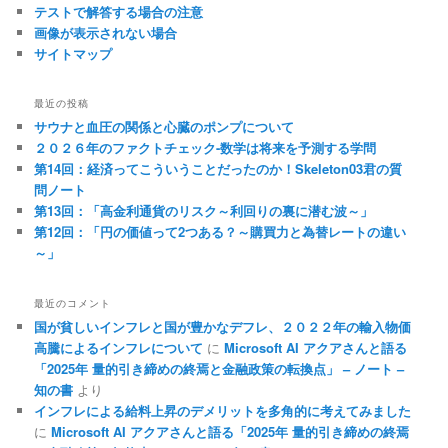
テストで解答する場合の注意
画像が表示されない場合
サイトマップ
最近の投稿
サウナと血圧の関係と心臓のポンプについて
２０２６年のファクトチェック-数学は将来を予測する学問
第14回：経済ってこういうことだったのか！Skeleton03君の質
問ノート
第13回：「高金利通貨のリスク～利回りの裏に潜む波～」
第12回：「円の価値って2つある？～購買力と為替レートの違い
～」
最近のコメント
国が貧しいインフレと国が豊かなデフレ、２０２２年の輸入物価
高騰によるインフレについて
に
Microsoft AI アクアさんと語る
「2025年 量的引き締めの終焉と金融政策の転換点」 – ノート –
知の書
より
インフレによる給料上昇のデメリットを多角的に考えてみました
に
Microsoft AI アクアさんと語る「2025年 量的引き締めの終焉