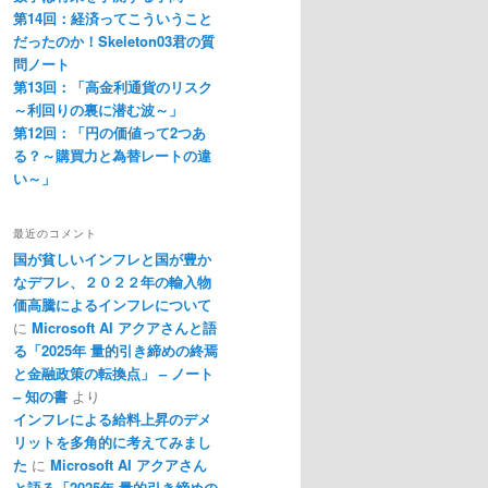
第14回：経済ってこういうこと
だったのか！Skeleton03君の質
問ノート
第13回：「高金利通貨のリスク
～利回りの裏に潜む波～」
第12回：「円の価値って2つあ
る？～購買力と為替レートの違
い～」
最近のコメント
国が貧しいインフレと国が豊か
なデフレ、２０２２年の輸入物
価高騰によるインフレについて
に
Microsoft AI アクアさんと語
る「2025年 量的引き締めの終焉
と金融政策の転換点」 – ノート
– 知の書
より
インフレによる給料上昇のデメ
リットを多角的に考えてみまし
た
に
Microsoft AI アクアさん
と語る「2025年 量的引き締めの