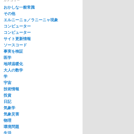
おかしな一般常識
その他
エルニーニョ／ラニーニャ現象
コンピューター
コンピューター
サイト更新情報
ソースコード
事実を検証
医学
地球温暖化
大人の数学
学
宇宙
技術情報
投資
日記
気象学
気象災害
物理
環境問題
生活