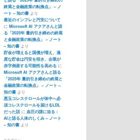
終焉と金融政策の転換点」 – ノ
ート – 知の書
より
最近のインフレと円安について
に
Microsoft AI アクアさんと語
る「2025年 量的引き締めの終焉
と金融政策の転換点」 – ノート
– 知の書
より
貯金が増えると国債が増え、過
度な貯金は円安を招き、企業が
赤字倒産する可能性を高める
に
Microsoft AI アクアさんと語る
「2025年 量的引き締めの終焉と
金融政策の転換点」 – ノート –
知の書
より
悪玉コレステロールが体中へ必
須コレステロールを届けるLDL
だった話
に
血圧の謎に迫る：
AIと語る人体のしくみ – ノート
– 知の書
より
カテゴリー