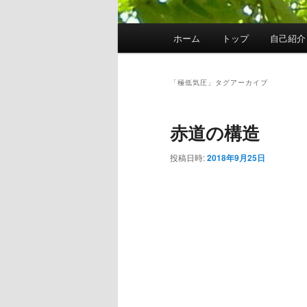
メ
ホーム
トップ
自己紹介
イ
ン
メ
「
極低気圧
」タグアーカイブ
ニ
ュ
赤道の構造
ー
投稿日時:
2018年9月25日