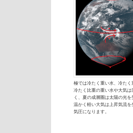
極では冷たく重い水、冷たく
冷たく比重の重い水や大気は
く、夏の成層圏は太陽の光を
温かく軽い大気は上昇気流を
気圧になります。