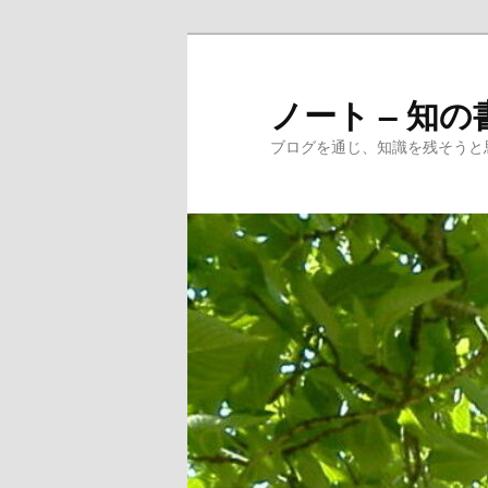
メ
サ
イ
ブ
ン
コ
ノート – 知の
コ
ン
ブログを通じ、知識を残そうと
ン
テ
テ
ン
ン
ツ
ツ
へ
へ
移
移
動
動