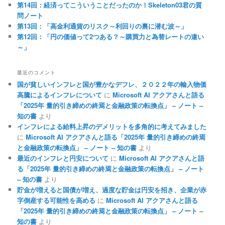
第14回：経済ってこういうことだったのか！Skeleton03君の質
問ノート
第13回：「高金利通貨のリスク～利回りの裏に潜む波～」
第12回：「円の価値って2つある？～購買力と為替レートの違い
～」
最近のコメント
国が貧しいインフレと国が豊かなデフレ、２０２２年の輸入物価
高騰によるインフレについて
に
Microsoft AI アクアさんと語る
「2025年 量的引き締めの終焉と金融政策の転換点」 – ノート –
知の書
より
インフレによる給料上昇のデメリットを多角的に考えてみました
に
Microsoft AI アクアさんと語る「2025年 量的引き締めの終焉
と金融政策の転換点」 – ノート – 知の書
より
最近のインフレと円安について
に
Microsoft AI アクアさんと語
る「2025年 量的引き締めの終焉と金融政策の転換点」 – ノート
– 知の書
より
貯金が増えると国債が増え、過度な貯金は円安を招き、企業が赤
字倒産する可能性を高める
に
Microsoft AI アクアさんと語る
「2025年 量的引き締めの終焉と金融政策の転換点」 – ノート –
知の書
より