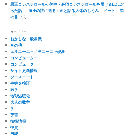
悪玉コレステロールが体中へ必須コレステロールを届けるLDLだ
った話
に
血圧の謎に迫る：AIと語る人体のしくみ – ノート – 知
の書
より
カテゴリー
おかしな一般常識
その他
エルニーニョ／ラニーニャ現象
コンピューター
コンピューター
サイト更新情報
ソースコード
事実を検証
医学
地球温暖化
大人の数学
学
宇宙
技術情報
投資
日記