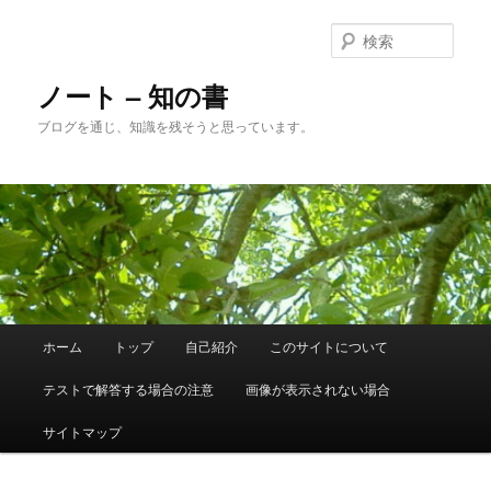
メ
サ
イ
ブ
検
ン
コ
索
コ
ン
ノート – 知の書
ン
テ
ブログを通じ、知識を残そうと思っています。
テ
ン
ン
ツ
ツ
へ
へ
移
移
動
動
メ
ホーム
トップ
自己紹介
このサイトについて
イ
ン
テストで解答する場合の注意
画像が表示されない場合
メ
ニ
サイトマップ
ュ
ー