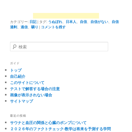
カテゴリー:
日記
|
タグ:
うぬぼれ
、
日本人
、
自信
、
自信がない
、
自信
過剰
、
過信
、
驕り
|
コメントを残す
検
索
ガイド
トップ
自己紹介
このサイトについて
テストで解答する場合の注意
画像が表示されない場合
サイトマップ
最近の投稿
サウナと血圧の関係と心臓のポンプについて
２０２６年のファクトチェック-数学は将来を予測する学問