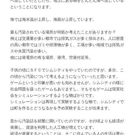
へ流していたとしたら、地上にある物をどんどん海へ流している
ということになります。
海では海水温が上昇し、海面が上昇しています。
最も汚染されている場所が何処か考えたことがありますか？
例えば交通量が多い都市では排気ガスが多く排出され、人口密度
の高い都市ではゴミや排泄物が多く、工場が多い地域では排気ガ
スや水質汚染が多い。
他には発電所の有る場所、港湾、空港付近等。
子供の頃にＳＦＣでシムシティをやっていたのですが、多分、こ
の頃から汚染について考えるようになっていったと思います。
ゲームというと印象が悪いかも知れませんが、シムシティの様に
社会問題を扱ったゲームもありますし、そもそもゲームは現実社
会をシミュレーションするような物ばかりです。
シミュレーションは再現して実験するような物で、シムシティで
は町を作るとどうなるかを予め実験することが出来ます。
昔から汚染話を頻繁に聞いていたのですが、その頃よりも経済が
発展し、資源を利用した人工物が増えています。
経済が発展するということは、そこに住んでいる人の生活は豊か