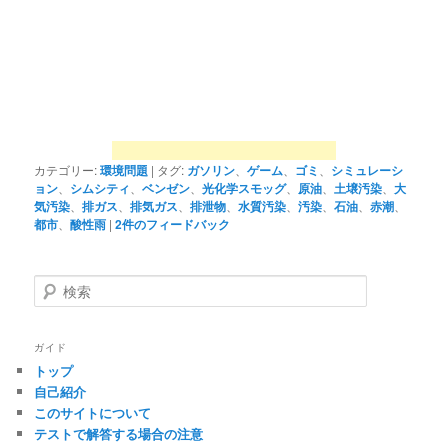
カテゴリー:
環境問題
|
タグ:
ガソリン
、
ゲーム
、
ゴミ
、
シミュレーシ
ョン
、
シムシティ
、
ベンゼン
、
光化学スモッグ
、
原油
、
土壌汚染
、
大
気汚染
、
排ガス
、
排気ガス
、
排泄物
、
水質汚染
、
汚染
、
石油
、
赤潮
、
都市
、
酸性雨
|
2
件のフィードバック
検
索
ガイド
トップ
自己紹介
このサイトについて
テストで解答する場合の注意