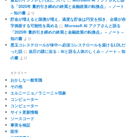
る「2025年 量的引き締めの終焉と金融政策の転換点」 – ノート
– 知の書
より
貯金が増えると国債が増え、過度な貯金は円安を招き、企業が赤
字倒産する可能性を高める
に
Microsoft AI アクアさんと語る
「2025年 量的引き締めの終焉と金融政策の転換点」 – ノート –
知の書
より
悪玉コレステロールが体中へ必須コレステロールを届けるLDLだ
った話
に
血圧の謎に迫る：AIと語る人体のしくみ – ノート – 知
の書
より
カテゴリー
おかしな一般常識
その他
エルニーニョ／ラニーニャ現象
コンピューター
コンピューター
サイト更新情報
ソースコード
事実を検証
医学