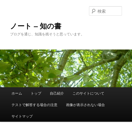
メ
サ
イ
ブ
検
ン
コ
索
コ
ン
ノート – 知の書
ン
テ
ブログを通じ、知識を残そうと思っています。
テ
ン
ン
ツ
ツ
へ
へ
移
移
動
動
メ
ホーム
トップ
自己紹介
このサイトについて
イ
ン
テストで解答する場合の注意
画像が表示されない場合
メ
ニ
サイトマップ
ュ
ー