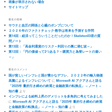
画像が表示されない場合
サイトマップ
最近の投稿
サウナと血圧の関係と心臓のポンプについて
２０２６年のファクトチェック-数学は将来を予測する学問
第14回：経済ってこういうことだったのか！Skeleton03君の質
問ノート
第13回：「高金利通貨のリスク～利回りの裏に潜む波～」
第12回：「円の価値って2つある？～購買力と為替レートの違い
～」
最近のコメント
国が貧しいインフレと国が豊かなデフレ、２０２２年の輸入物価
高騰によるインフレについて
に
Microsoft AI アクアさんと語る
「2025年 量的引き締めの終焉と金融政策の転換点」 – ノート –
知の書
より
インフレによる給料上昇のデメリットを多角的に考えてみました
に
Microsoft AI アクアさんと語る「2025年 量的引き締めの終焉
と金融政策の転換点」 – ノート – 知の書
より
最近のインフレと円安について
に
Microsoft AI アクアさんと語