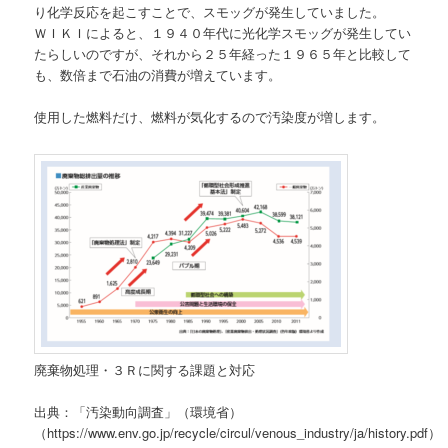
り化学反応を起こすことで、スモッグが発生していました。
ＷＩＫＩによると、１９４０年代に光化学スモッグが発生してい
たらしいのですが、それから２５年経った１９６５年と比較して
も、数倍まで石油の消費が増えています。
使用した燃料だけ、燃料が気化するので汚染度が増します。
廃棄物処理・３Ｒに関する課題と対応
出典：「汚染動向調査」（環境省）
（https://www.env.go.jp/recycle/circul/venous_industry/ja/history.pdf）