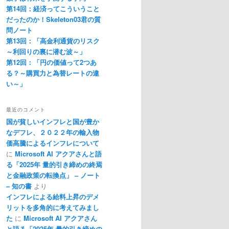
第14回：経済ってこういうこと
だったのか！Skeleton03君の質
問ノート
第13回：「高金利通貨のリスク
～利回りの裏に潜む波～」
第12回：「円の価値って2つあ
る？～購買力と為替レートの違
い～」
最近のコメント
国が貧しいインフレと国が豊か
なデフレ、２０２２年の輸入物
価高騰によるインフレについて
に
Microsoft AI アクアさんと語
る「2025年 量的引き締めの終焉
と金融政策の転換点」 – ノート
– 知の書
より
インフレによる給料上昇のデメ
リットを多角的に考えてみまし
た
に
Microsoft AI アクアさん
と語る「2025年 量的引き締めの