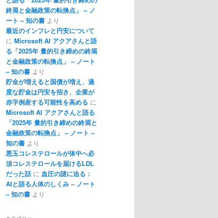
終焉と金融政策の転換点」 – ノ
ート – 知の書
より
最近のインフレと円安について
に
Microsoft AI アクアさんと語
る「2025年 量的引き締めの終焉
と金融政策の転換点」 – ノート
– 知の書
より
貯金が増えると国債が増え、過
度な貯金は円安を招き、企業が
赤字倒産する可能性を高める
に
Microsoft AI アクアさんと語る
「2025年 量的引き締めの終焉と
金融政策の転換点」 – ノート –
知の書
より
悪玉コレステロールが体中へ必
須コレステロールを届けるLDL
だった話
に
血圧の謎に迫る：
AIと語る人体のしくみ – ノート
– 知の書
より
カテゴリー