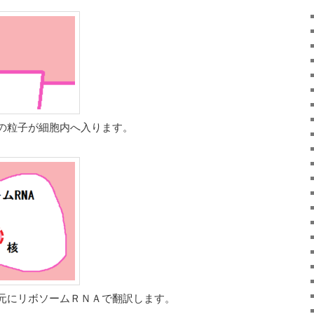
ンの粒子が細胞内へ入ります。
を元にリボソームＲＮＡで翻訳します。