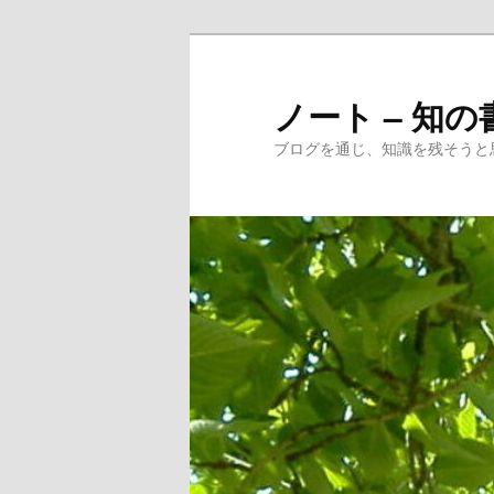
メ
サ
イ
ブ
ン
コ
ノート – 知の
コ
ン
ブログを通じ、知識を残そうと
ン
テ
テ
ン
ン
ツ
ツ
へ
へ
移
移
動
動