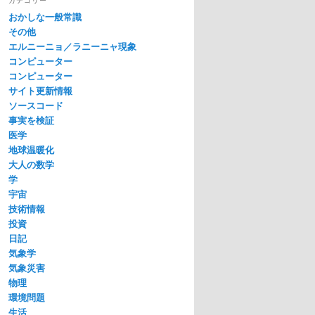
おかしな一般常識
その他
エルニーニョ／ラニーニャ現象
コンピューター
コンピューター
サイト更新情報
ソースコード
事実を検証
医学
地球温暖化
大人の数学
学
宇宙
技術情報
投資
日記
気象学
気象災害
物理
環境問題
生活