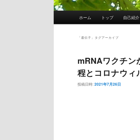
メ
ホーム
トップ
自己紹介
イ
ン
メ
「
遺伝子
」タグアーカイブ
ニ
ュ
mRNAワクチ
ー
程とコロナウィ
投稿日時:
2021年7月26日