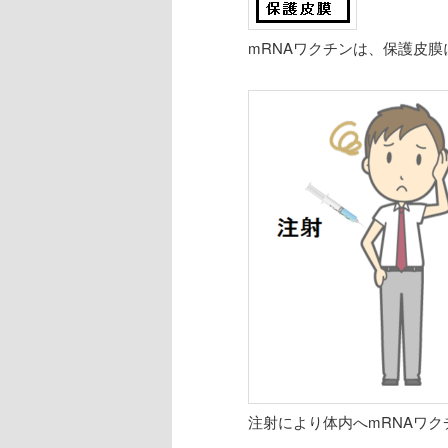
mRNAワクチンは、保護皮
注射により体内へmRNAワ