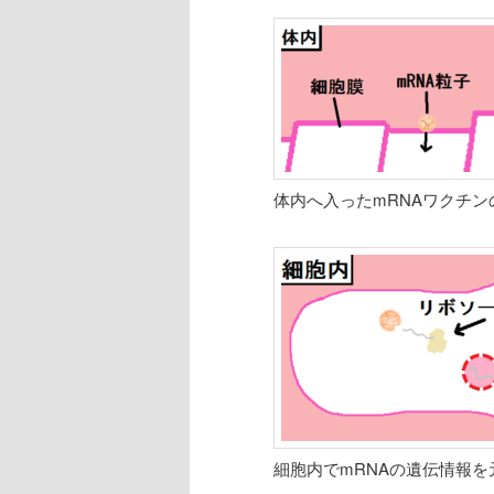
体内へ入ったmRNAワクチ
細胞内でmRNAの遺伝情報