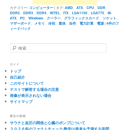
カテゴリー:
コンピューター
|
タグ:
AMD
、
ATX
、
CPU
、
DDR
、
DDR2
、
DDR3
、
DDR4
、
INTEL
、
ITX
、
LGA1150
、
LGA775
、
M-
ATX
、
PC
、
Windows
、
クーラー
、
グラフィックスカード
、
ソケット
、
マザーボード
、
メモリ
、
冷却
、
筐体
、
自作
、
電力計算
、
電源
|
4
件のフ
ィードバック
検
索
ガイド
トップ
自己紹介
このサイトについて
テストで解答する場合の注意
画像が表示されない場合
サイトマップ
最近の投稿
サウナと血圧の関係と心臓のポンプについて
２０２６年のファクトチェック-数学は将来を予測する学問