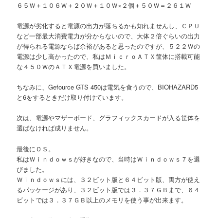
６５Ｗ＋１０６Ｗ＋２０Ｗ＋１０Ｗ×２個＋５０Ｗ＝２６１Ｗ
電源が劣化すると電源の出力が落ちるかも知れませんし、ＣＰＵ
など一部最大消費電力が分からないので、大体２倍ぐらいの出力
が得られる電源ならば余裕があると思ったのですが、５２２Ｗの
電源は少し高かったので、私はＭｉｃｒｏＡＴＸ筐体に搭載可能
な４５０ＷのＡＴＸ電源を買いました。
ちなみに、Gefource GTS 450は電気を食うので、BIOHAZARD5
と6をするときだけ取り付けています。
次は、電源やマザーボード、グラフィックスカードが入る筐体を
選ばなければ成りません。
最後にＯＳ。
私はＷｉｎｄｏｗｓが好きなので、当時はＷｉｎｄｏｗｓ７を選
びました。
Ｗｉｎｄｏｗｓには、３２ビット版と６４ビット版、両方が使え
るパッケージがあり、３２ビット版では３．３７ＧＢまで、６４
ビットでは３．３７ＧＢ以上のメモリを使う事が出来ます。