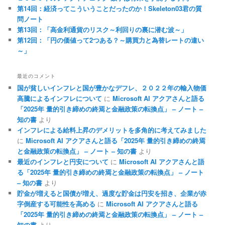
第14回：経済ってこういうことだったのか！Skeleton03君の質
問ノート
第13回：「高金利通貨のリスク～利回りの裏に潜む波～」
第12回：「円の価値って2つある？～購買力と為替レートの違い
～」
最近のコメント
国が貧しいインフレと国が豊かなデフレ、２０２２年の輸入物価
高騰によるインフレについて
に
Microsoft AI アクアさんと語る
「2025年 量的引き締めの終焉と金融政策の転換点」 – ノート –
知の書
より
インフレによる給料上昇のデメリットを多角的に考えてみました
に
Microsoft AI アクアさんと語る「2025年 量的引き締めの終焉
と金融政策の転換点」 – ノート – 知の書
より
最近のインフレと円安について
に
Microsoft AI アクアさんと語
る「2025年 量的引き締めの終焉と金融政策の転換点」 – ノート
– 知の書
より
貯金が増えると国債が増え、過度な貯金は円安を招き、企業が赤
字倒産する可能性を高める
に
Microsoft AI アクアさんと語る
「2025年 量的引き締めの終焉と金融政策の転換点」 – ノート –
知の書
より