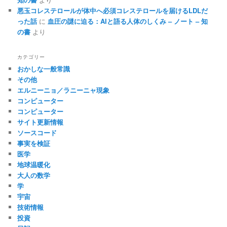
悪玉コレステロールが体中へ必須コレステロールを届けるLDLだ
った話
に
血圧の謎に迫る：AIと語る人体のしくみ – ノート – 知
の書
より
カテゴリー
おかしな一般常識
その他
エルニーニョ／ラニーニャ現象
コンピューター
コンピューター
サイト更新情報
ソースコード
事実を検証
医学
地球温暖化
大人の数学
学
宇宙
技術情報
投資