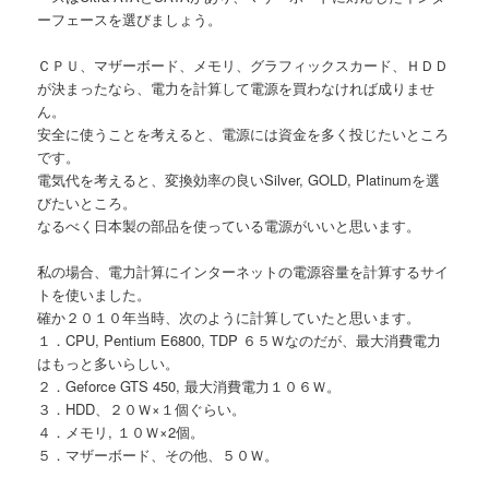
ーフェースを選びましょう。
ＣＰＵ、マザーボード、メモリ、グラフィックスカード、ＨＤＤ
が決まったなら、電力を計算して電源を買わなければ成りませ
ん。
安全に使うことを考えると、電源には資金を多く投じたいところ
です。
電気代を考えると、変換効率の良いSilver, GOLD, Platinumを選
びたいところ。
なるべく日本製の部品を使っている電源がいいと思います。
私の場合、電力計算にインターネットの電源容量を計算するサイ
トを使いました。
確か２０１０年当時、次のように計算していたと思います。
１．CPU, Pentium E6800, TDP ６５Ｗなのだが、最大消費電力
はもっと多いらしい。
２．Geforce GTS 450, 最大消費電力１０６Ｗ。
３．HDD、２０Ｗ×１個ぐらい。
４．メモリ, １０Ｗ×2個。
５．マザーボード、その他、５０Ｗ。