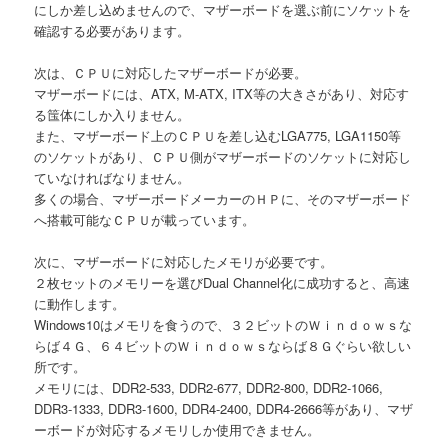
にしか差し込めませんので、マザーボードを選ぶ前にソケットを
確認する必要があります。
次は、ＣＰＵに対応したマザーボードが必要。
マザーボードには、ATX, M-ATX, ITX等の大きさがあり、対応す
る筺体にしか入りません。
また、マザーボード上のＣＰＵを差し込むLGA775, LGA1150等
のソケットがあり、ＣＰＵ側がマザーボードのソケットに対応し
ていなければなりません。
多くの場合、マザーボードメーカーのＨＰに、そのマザーボード
へ搭載可能なＣＰＵが載っています。
次に、マザーボードに対応したメモリが必要です。
２枚セットのメモリーを選びDual Channel化に成功すると、高速
に動作します。
Windows10はメモリを食うので、３２ビットのＷｉｎｄｏｗｓな
らば４Ｇ、６４ビットのＷｉｎｄｏｗｓならば８Ｇぐらい欲しい
所です。
メモリには、DDR2-533, DDR2-677, DDR2-800, DDR2-1066,
DDR3-1333, DDR3-1600, DDR4-2400, DDR4-2666等があり、マザ
ーボードが対応するメモリしか使用できません。