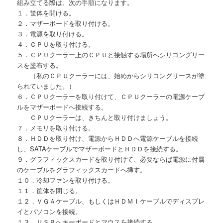
組み立てる際は、次の手順になります。
１．筐体を開ける。
２．マザーボードを取り付ける。
３．電源を取り付ける。
４．ＣＰＵを取り付ける。
５．ＣＰＵクーラー上のＣＰＵと接触する場所へシリコングリー
スを塗布する。
（私のＣＰＵクーラーには、始めからシリコングリースが塗
られていました。）
６．ＣＰＵクーラーを取り付けて、ＣＰＵクーラーの電源ケーブ
ルをマザーボードへ接続する。
ＣＰＵクーラーは、きちんと取り付けましょう。
７．メモリを取り付ける。
８．ＨＤＤを取り付け、電源からＨＤＤへ電源ケーブルを接続
し、SATAケーブルでマザーボードとＨＤＤを接続する。
９．グラフィックスカードを取り付けて、必要ならば電源に付属
のケーブルをグラフィックスカードへ挿す。
１０．冷却ファンを取り付ける。
１１．筐体を閉じる。
１２．ＶＧＡケーブル、もしくはＨＤＭＩケーブルでディスプレ
イとパソコンを接続。
１３．ＵＳＢへキーボードとマウスを接続する。