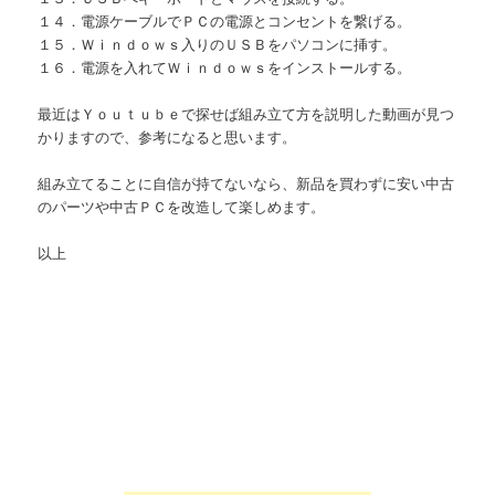
１４．電源ケーブルでＰＣの電源とコンセントを繋げる。
１５．Ｗｉｎｄｏｗｓ入りのＵＳＢをパソコンに挿す。
１６．電源を入れてＷｉｎｄｏｗｓをインストールする。
最近はＹｏｕｔｕｂｅで探せば組み立て方を説明した動画が見つ
かりますので、参考になると思います。
組み立てることに自信が持てないなら、新品を買わずに安い中古
のパーツや中古ＰＣを改造して楽しめます。
以上