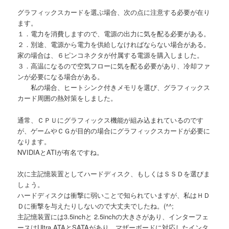
グラフィックスカードを選ぶ場合、次の点に注意する必要が在り
ます。
１．電力を消費しますので、電源の出力に気を配る必要がある。
２．別途、電源から電力を供給しなければならない場合がある。
家の場合は、６ピンコネクタが付属する電源を購入しました。
３．高温になるので空気フローに気を配る必要があり、冷却ファ
ンが必要になる場合がある。
私の場合、ヒートシンク付きメモリを選び、グラフィックス
カード周囲の熱対策をしました。
通常、ＣＰＵにグラフィックス機能が組み込まれているのです
が、ゲームやＣＧが目的の場合にグラフィックスカードが必要に
なります。
NVIDIAとATIが有名ですね。
次に主記憶装置としてハードディスク、もしくはＳＳＤを選びま
しょう。
ハードディスクは衝撃に弱いことで知られていますが、私はＨＤ
Ｄに衝撃を与えたりしないので大丈夫でしたね。(^^;
主記憶装置には3.5inchと 2.5inchの大きさがあり、インターフェ
ースはUltra ATAとSATAがあり、マザーボードに対応したインタ