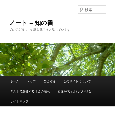
メ
サ
イ
ブ
検
ン
コ
索
コ
ン
ノート – 知の書
ン
テ
ブログを通じ、知識を残そうと思っています。
テ
ン
ン
ツ
ツ
へ
へ
移
移
動
動
メ
ホーム
トップ
自己紹介
このサイトについて
イ
ン
テストで解答する場合の注意
画像が表示されない場合
メ
ニ
サイトマップ
ュ
ー