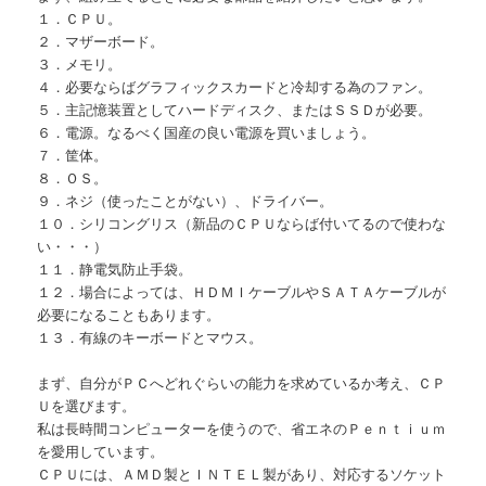
１．ＣＰＵ。
２．マザーボード。
３．メモリ。
４．必要ならばグラフィックスカードと冷却する為のファン。
５．主記憶装置としてハードディスク、またはＳＳＤが必要。
６．電源。なるべく国産の良い電源を買いましょう。
７．筐体。
８．ＯＳ。
９．ネジ（使ったことがない）、ドライバー。
１０．シリコングリス（新品のＣＰＵならば付いてるので使わな
い・・・）
１１．静電気防止手袋。
１２．場合によっては、ＨＤＭＩケーブルやＳＡＴＡケーブルが
必要になることもあります。
１３．有線のキーボードとマウス。
まず、自分がＰＣへどれぐらいの能力を求めているか考え、ＣＰ
Ｕを選びます。
私は長時間コンピューターを使うので、省エネのＰｅｎｔｉｕｍ
を愛用しています。
ＣＰＵには、ＡＭＤ製とＩＮＴＥＬ製があり、対応するソケット