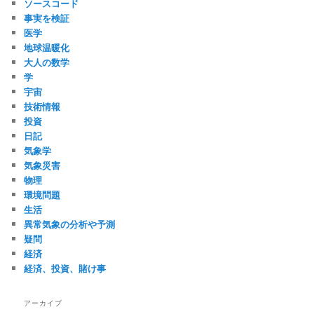
ソースコード
事実を検証
医学
地球温暖化
大人の数学
学
宇宙
技術情報
投資
日記
気象学
気象災害
物理
環境問題
生活
異常気象の分析や予測
疑問
経済
経済、投資、賭け事
アーカイブ