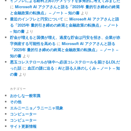
インフレによる給料上昇のデメリットを多角的に考えてみました
に
Microsoft AI アクアさんと語る「2025年 量的引き締めの終焉
と金融政策の転換点」 – ノート – 知の書
より
最近のインフレと円安について
に
Microsoft AI アクアさんと語
る「2025年 量的引き締めの終焉と金融政策の転換点」 – ノート
– 知の書
より
貯金が増えると国債が増え、過度な貯金は円安を招き、企業が赤
字倒産する可能性を高める
に
Microsoft AI アクアさんと語る
「2025年 量的引き締めの終焉と金融政策の転換点」 – ノート –
知の書
より
悪玉コレステロールが体中へ必須コレステロールを届けるLDLだ
った話
に
血圧の謎に迫る：AIと語る人体のしくみ – ノート – 知
の書
より
カテゴリー
おかしな一般常識
その他
エルニーニョ／ラニーニャ現象
コンピューター
コンピューター
サイト更新情報