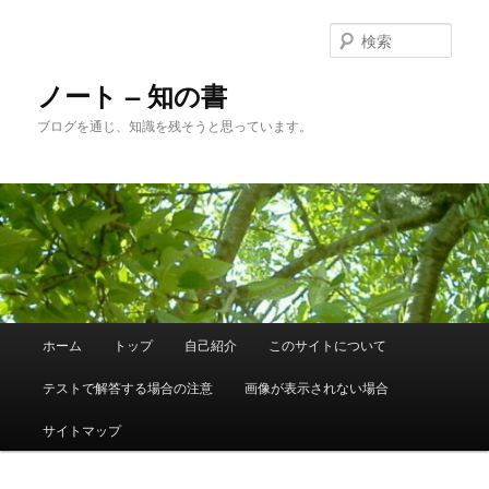
メ
サ
イ
ブ
検
ン
コ
索
コ
ン
ノート – 知の書
ン
テ
ブログを通じ、知識を残そうと思っています。
テ
ン
ン
ツ
ツ
へ
へ
移
移
動
動
メ
ホーム
トップ
自己紹介
このサイトについて
イ
ン
テストで解答する場合の注意
画像が表示されない場合
メ
ニ
サイトマップ
ュ
ー