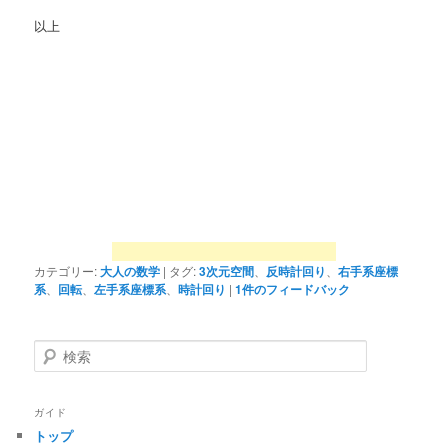
以上
カテゴリー:
大人の数学
|
タグ:
3次元空間
、
反時計回り
、
右手系座標
系
、
回転
、
左手系座標系
、
時計回り
|
1
件のフィードバック
検
索
ガイド
トップ