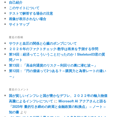
自己紹介
このサイトについて
テストで解答する場合の注意
画像が表示されない場合
サイトマップ
最近の投稿
サウナと血圧の関係と心臓のポンプについて
２０２６年のファクトチェック-数学は将来を予測する学問
第14回：経済ってこういうことだったのか！Skeleton03君の質
問ノート
第13回：「高金利通貨のリスク～利回りの裏に潜む波～」
第12回：「円の価値って2つある？～購買力と為替レートの違い
～」
最近のコメント
国が貧しいインフレと国が豊かなデフレ、２０２２年の輸入物価
高騰によるインフレについて
に
Microsoft AI アクアさんと語る
「2025年 量的引き締めの終焉と金融政策の転換点」 – ノート –
知の書
より