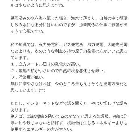
ルは少ないように思えますね。
処理済みの水を海へ流した場合、海水で薄まり、自然の中で循環
し飲み水になる分にはいいのですが、漁業関係の仕事に影響が出
そうで心配ですね。
私の知識では、火力発電所、ガス発電所、風力発電、太陽光発電
などよりも、次のような利点を持つ原子力発電の方がいいと思っ
ています。
１．立方メートル辺りの発電力が高い。
２．敷地面積が小さいので自然環境を悪化させ難い。
３．汚染度が低い。
無駄に増やさなければ、今のところ最も良さそうな発電方法だと
思っています。(^^;
ただし、インターネットなどで話を聞くと、やはり怪しげな話も
あります。
例えば、α線やβ線を防いでるのかな？と思える防護服、γ線は分
厚い鉛や鉄じゃないと防げず、核融合は生じるエネルギーよりも
使用するエネルギーの方が大きい。