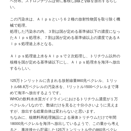
へ分布。ストロンチウムは骨に蓄積しβ線とγ線を放出するらし
い。
この汚染水は、Ａｌｐｓという６２種の放射性物質を取り除く機
械で処理。
処理した汚染水の内、３割は国が定める基準値以下の濃度になっ
たＡｌｐｓ処理水、７割は国が定める基準値以上の濃度であるＡ
ｌｐｓ処理途上水となる。
Ａｌｐｓ処理途上水をＡｌｐｓで２次処理し、トリチウム以外の
核種を国が定める基準値以下にし、Ａｌｐｓ処理水を海洋へ放出
するらしい。
125万トンリットルに含まれる放射線量860兆ベクレル、１リッ
トル68.8万ベクレルの汚染水を、1リットル1500ベクレルまで薄
めて海洋へ放出するようです。
WHOの飲料水水質ガイドラインにおけるトリチウム濃度が１万
ベクレル／Lなので、数値だけを見ると十分小さいように見えま
すが、放出する総量自体は変わらないと思います。
ちなみに、核燃料再処理施設による液体トリチウムだけで年間
18000兆ベクレルを海洋へ放出しているようで、この量から考え
ると、事故後から貯蔵した125万トンリットル中の860兆ベクレ