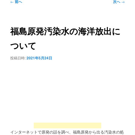
投
←
前へ
次へ
→
稿
ナ
ビ
ゲ
福島原発汚染水の海洋放出に
ー
シ
ついて
ョ
ン
投稿日時:
2021年5月24日
インターネットで原発の話を調べ、福島原発から出る汚染水の処