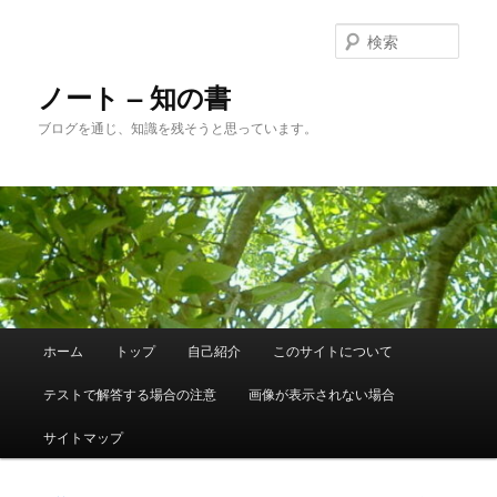
メ
イ
検
ン
索
コ
ノート – 知の書
ン
ブログを通じ、知識を残そうと思っています。
テ
ン
ツ
へ
移
動
メ
ホーム
トップ
自己紹介
このサイトについて
イ
ン
テストで解答する場合の注意
画像が表示されない場合
メ
ニ
サイトマップ
ュ
ー