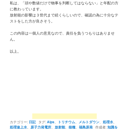
私は、「頭や数値だけで物事を判断してはならない」と年配の方
に教わっています。
放射能の影響は３世代まで続くらしいので、確認の為に十分なテ
ストをした方が良さそう。
この内容は一個人の意見なので、責任を負うつもりはありませ
ん。
以上。
カテゴリー:
日記
タグ:
Alps
、
トリチウム
、
メルトダウン
、
処理水
、
処理途上水
、
原子力発電所
、
放射能
、
核種
、
福島原発
作成者:
知識を