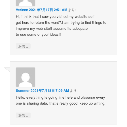
Verlene
2021年7月17日 2:51 AM
より:
Hi, i think that i saw you visited my website so i
got here to return the want?.I am trying to find things to
improve my web site!I assume its adequate
to use some of your ideas!!
↓
返信
Sommer
2021年7月18日 7:09 AM
より:
Hello, everything is going fine here and ofcourse every
one is sharing data, that’s really good, keep up writing.
↓
返信