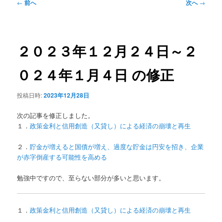
投
←
前へ
次へ
→
稿
ナ
ビ
ゲ
２０２３年１２月２４日～２
ー
シ
０２４年１月４日 の修正
ョ
ン
投稿日時:
2023年12月28日
次の記事を修正しました。
１．
政策金利と信用創造（又貸し）による経済の崩壊と再生
２．
貯金が増えると国債が増え、過度な貯金は円安を招き、企業
が赤字倒産する可能性を高める
勉強中ですので、至らない部分が多いと思います。
１．
政策金利と信用創造（又貸し）による経済の崩壊と再生