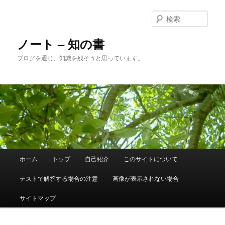
メ
イ
検
ン
索
コ
ノート – 知の書
ン
ブログを通じ、知識を残そうと思っています。
テ
ン
ツ
へ
移
動
メ
ホーム
トップ
自己紹介
このサイトについて
イ
ン
テストで解答する場合の注意
画像が表示されない場合
メ
ニ
サイトマップ
ュ
ー