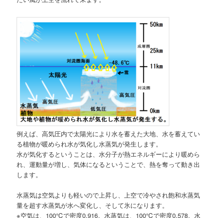
例えば、高気圧内で太陽光により水を蓄えた大地、水を蓄えてい
る植物が暖められ水が気化し水蒸気が発生します。
水が気化するということは、水分子が熱エネルギーにより暖めら
れ、運動量が増し、気体になるということで、熱を奪って動き出
します。
水蒸気は空気よりも軽いので上昇し、上空で冷やされ飽和水蒸気
量を超す水蒸気が水へ変化し、そして氷になります。
※空気は、100℃で密度0.916。水蒸気は、100℃で密度0.578。水