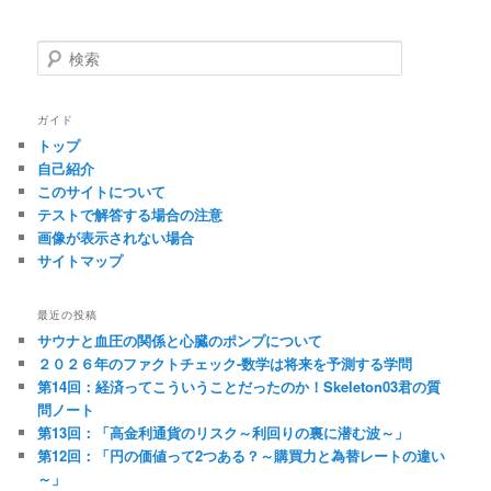
検
索
ガイド
トップ
自己紹介
このサイトについて
テストで解答する場合の注意
画像が表示されない場合
サイトマップ
最近の投稿
サウナと血圧の関係と心臓のポンプについて
２０２６年のファクトチェック-数学は将来を予測する学問
第14回：経済ってこういうことだったのか！Skeleton03君の質
問ノート
第13回：「高金利通貨のリスク～利回りの裏に潜む波～」
第12回：「円の価値って2つある？～購買力と為替レートの違い
～」