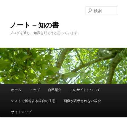
メ
サ
イ
ブ
検
ン
コ
索
コ
ン
ノート – 知の書
ン
テ
ブログを通じ、知識を残そうと思っています。
テ
ン
ン
ツ
ツ
へ
へ
移
移
動
動
メ
ホーム
トップ
自己紹介
このサイトについて
イ
ン
テストで解答する場合の注意
画像が表示されない場合
メ
ニ
サイトマップ
ュ
ー