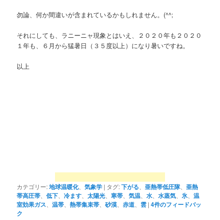
勿論、何か間違いが含まれているかもしれません。(^^;
それにしても、ラニーニャ現象とはいえ、２０２０年も２０２０
１年も、６月から猛暑日（３５度以上）になり暑いですね。
以上
カテゴリー:
地球温暖化
、
気象学
|
タグ:
下がる
、
亜熱帯低圧隊
、
亜熱
帯高圧帯
、
低下
、
冷ます
、
太陽光
、
寒帯
、
気温
、
水
、
水蒸気
、
氷
、
温
室効果ガス
、
温帯
、
熱帯集束帯
、
砂漠
、
赤道
、
雲
|
4
件のフィードバッ
ク