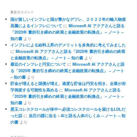
最近のコメント
国が貧しいインフレと国が豊かなデフレ、２０２２年の輸入物価
高騰によるインフレについて
に
Microsoft AI アクアさんと語る
「2025年 量的引き締めの終焉と金融政策の転換点」 – ノート –
知の書
より
インフレによる給料上昇のデメリットを多角的に考えてみました
に
Microsoft AI アクアさんと語る「2025年 量的引き締めの終焉
と金融政策の転換点」 – ノート – 知の書
より
最近のインフレと円安について
に
Microsoft AI アクアさんと語
る「2025年 量的引き締めの終焉と金融政策の転換点」 – ノート
– 知の書
より
貯金が増えると国債が増え、過度な貯金は円安を招き、企業が赤
字倒産する可能性を高める
に
Microsoft AI アクアさんと語る
「2025年 量的引き締めの終焉と金融政策の転換点」 – ノート –
知の書
より
悪玉コレステロールが体中へ必須コレステロールを届けるLDLだ
った話
に
血圧の謎に迫る：AIと語る人体のしくみ – ノート – 知
の書
より
カテゴリー