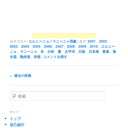
カテゴリー:
エルニーニョ／ラニーニャ現象
|
タグ:
2001
、
2002
、
2003
、
2004
、
2005
、
2006
、
2007
、
2008
、
2009
、
2010
、
エルニー
ニョ
、
ラニーニャ
、
冬
、
分析
、
夏
、
太平洋
、
日射
、
日本海
、
東風
、
海
水温
、
熱赤道
、
赤道
|
コメントを残す
投
←
過去の投稿
稿
ナ
ビ
検
ゲ
索
ー
シ
ガイド
ョ
トップ
ン
自己紹介