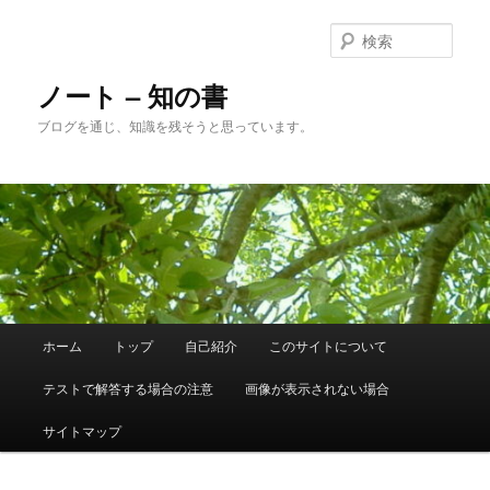
メ
サ
イ
ブ
検
ン
コ
索
コ
ン
ノート – 知の書
ン
テ
ブログを通じ、知識を残そうと思っています。
テ
ン
ン
ツ
ツ
へ
へ
移
移
動
動
メ
ホーム
トップ
自己紹介
このサイトについて
イ
ン
テストで解答する場合の注意
画像が表示されない場合
メ
ニ
サイトマップ
ュ
ー