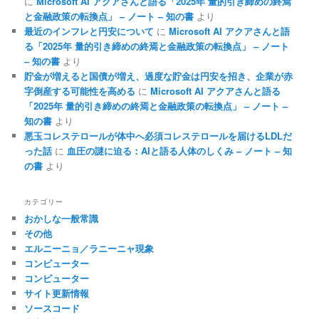
に
Microsoft AI アクアさんと語る「2025年 量的引き締めの終焉
と金融政策の転換点」 – ノート – 知の書
より
最近のインフレと円安について
に
Microsoft AI アクアさんと語
る「2025年 量的引き締めの終焉と金融政策の転換点」 – ノート
– 知の書
より
貯金が増えると国債が増え、過度な貯金は円安を招き、企業が赤
字倒産する可能性を高める
に
Microsoft AI アクアさんと語る
「2025年 量的引き締めの終焉と金融政策の転換点」 – ノート –
知の書
より
悪玉コレステロールが体中へ必須コレステロールを届けるLDLだ
った話
に
血圧の謎に迫る：AIと語る人体のしくみ – ノート – 知
の書
より
カテゴリー
おかしな一般常識
その他
エルニーニョ／ラニーニャ現象
コンピューター
コンピューター
サイト更新情報
ソースコード