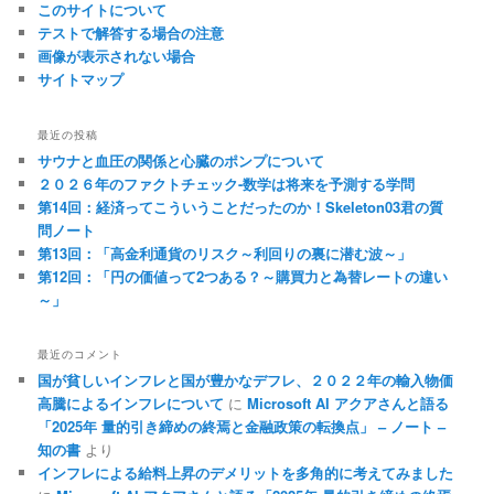
このサイトについて
テストで解答する場合の注意
画像が表示されない場合
サイトマップ
最近の投稿
サウナと血圧の関係と心臓のポンプについて
２０２６年のファクトチェック-数学は将来を予測する学問
第14回：経済ってこういうことだったのか！Skeleton03君の質
問ノート
第13回：「高金利通貨のリスク～利回りの裏に潜む波～」
第12回：「円の価値って2つある？～購買力と為替レートの違い
～」
最近のコメント
国が貧しいインフレと国が豊かなデフレ、２０２２年の輸入物価
高騰によるインフレについて
に
Microsoft AI アクアさんと語る
「2025年 量的引き締めの終焉と金融政策の転換点」 – ノート –
知の書
より
インフレによる給料上昇のデメリットを多角的に考えてみました