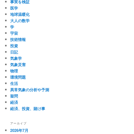
事実を検証
医学
地球温暖化
大人の数学
学
宇宙
技術情報
投資
日記
気象学
気象災害
物理
環境問題
生活
異常気象の分析や予測
疑問
経済
経済、投資、賭け事
アーカイブ
2026年7月