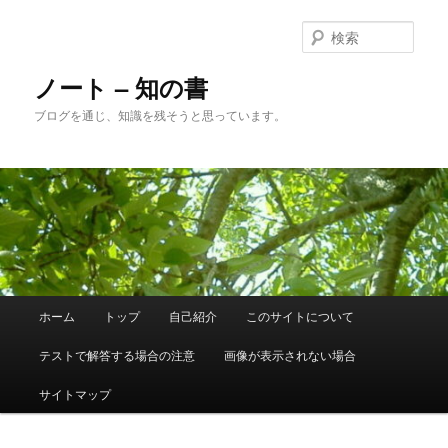
メ
サ
イ
ブ
検
ン
コ
索
コ
ン
ノート – 知の書
ン
テ
ブログを通じ、知識を残そうと思っています。
テ
ン
ン
ツ
ツ
へ
へ
移
移
動
動
メ
ホーム
トップ
自己紹介
このサイトについて
イ
ン
テストで解答する場合の注意
画像が表示されない場合
メ
ニ
サイトマップ
ュ
ー