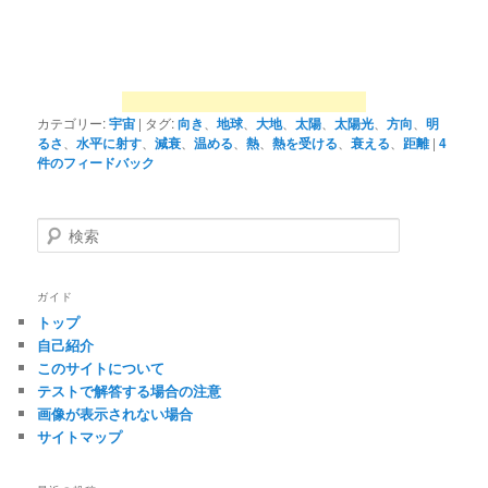
カテゴリー:
宇宙
|
タグ:
向き
、
地球
、
大地
、
太陽
、
太陽光
、
方向
、
明
るさ
、
水平に射す
、
減衰
、
温める
、
熱
、
熱を受ける
、
衰える
、
距離
|
4
件のフィードバック
検
索
ガイド
トップ
自己紹介
このサイトについて
テストで解答する場合の注意
画像が表示されない場合
サイトマップ