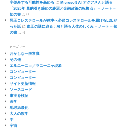
字倒産する可能性を高める
に
Microsoft AI アクアさんと語る
「2025年 量的引き締めの終焉と金融政策の転換点」 – ノート –
知の書
より
悪玉コレステロールが体中へ必須コレステロールを届けるLDLだ
った話
に
血圧の謎に迫る：AIと語る人体のしくみ – ノート – 知
の書
より
カテゴリー
おかしな一般常識
その他
エルニーニョ／ラニーニャ現象
コンピューター
コンピューター
サイト更新情報
ソースコード
事実を検証
医学
地球温暖化
大人の数学
学
宇宙