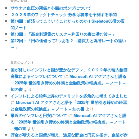
最近の投稿
サウナと血圧の関係と心臓のポンプについて
２０２６年のファクトチェック-数学は将来を予測する学問
第14回：経済ってこういうことだったのか！Skeleton03君の質
問ノート
第13回：「高金利通貨のリスク～利回りの裏に潜む波～」
第12回：「円の価値って2つある？～購買力と為替レートの違い
～」
最近のコメント
国が貧しいインフレと国が豊かなデフレ、２０２２年の輸入物価
高騰によるインフレについて
に
Microsoft AI アクアさんと語る
「2025年 量的引き締めの終焉と金融政策の転換点」 – ノート –
知の書
より
インフレによる給料上昇のデメリットを多角的に考えてみました
に
Microsoft AI アクアさんと語る「2025年 量的引き締めの終焉
と金融政策の転換点」 – ノート – 知の書
より
最近のインフレと円安について
に
Microsoft AI アクアさんと語
る「2025年 量的引き締めの終焉と金融政策の転換点」 – ノート
– 知の書
より
貯金が増えると国債が増え、過度な貯金は円安を招き、企業が赤