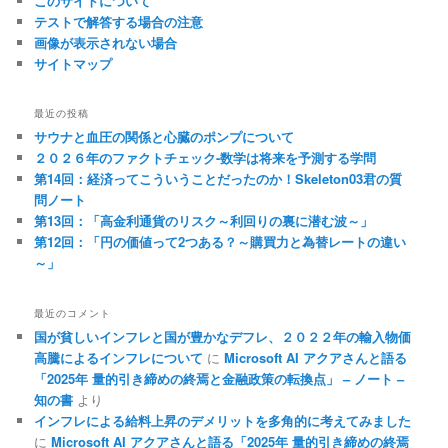
このサイトについて
テストで解答する場合の注意
画像が表示されない場合
サイトマップ
最近の投稿
サウナと血圧の関係と心臓のポンプについて
２０２６年のファクトチェック-数学は将来を予測する学問
第14回：経済ってこういうことだったのか！Skeleton03君の質
問ノート
第13回：「高金利通貨のリスク～利回りの裏に潜む波～」
第12回：「円の価値って2つある？～購買力と為替レートの違い
～」
最近のコメント
国が貧しいインフレと国が豊かなデフレ、２０２２年の輸入物価
高騰によるインフレについて
に
Microsoft AI アクアさんと語る
「2025年 量的引き締めの終焉と金融政策の転換点」 – ノート –
知の書
より
インフレによる給料上昇のデメリットを多角的に考えてみました
に
Microsoft AI アクアさんと語る「2025年 量的引き締めの終焉