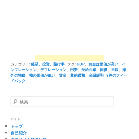
カテゴリー:
経済、投資、賭け事
|
タグ:
GDP
、
お金は価値が高い
、
イ
ンフレーション
、
デフレーション
、
円安
、
受給曲線
、
国債
、
日銀
、
海
外の物価
、
物の価値が低い
、
賃金
、
量的緩和
、
金融緩和
|
9
件のフィー
ドバック
検
索
ガイド
トップ
自己紹介