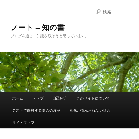
メ
サ
イ
ブ
検
ン
コ
索
コ
ン
ノート – 知の書
ン
テ
ブログを通じ、知識を残そうと思っています。
テ
ン
ン
ツ
ツ
へ
へ
移
移
動
動
メ
ホーム
トップ
自己紹介
このサイトについて
イ
ン
テストで解答する場合の注意
画像が表示されない場合
メ
ニ
サイトマップ
ュ
ー