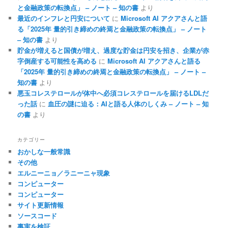
と金融政策の転換点」 – ノート – 知の書
より
最近のインフレと円安について
に
Microsoft AI アクアさんと語
る「2025年 量的引き締めの終焉と金融政策の転換点」 – ノート
– 知の書
より
貯金が増えると国債が増え、過度な貯金は円安を招き、企業が赤
字倒産する可能性を高める
に
Microsoft AI アクアさんと語る
「2025年 量的引き締めの終焉と金融政策の転換点」 – ノート –
知の書
より
悪玉コレステロールが体中へ必須コレステロールを届けるLDLだ
った話
に
血圧の謎に迫る：AIと語る人体のしくみ – ノート – 知
の書
より
カテゴリー
おかしな一般常識
その他
エルニーニョ／ラニーニャ現象
コンピューター
コンピューター
サイト更新情報
ソースコード
事実を検証