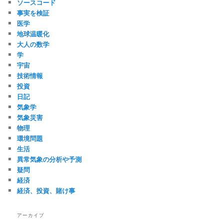
ソースコード
事実を検証
医学
地球温暖化
大人の数学
学
宇宙
技術情報
投資
日記
気象学
気象災害
物理
環境問題
生活
異常気象の分析や予測
疑問
経済
経済、投資、賭け事
アーカイブ