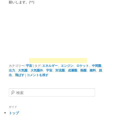
願いします。(^^)
カテゴリー:
宇宙
|
タグ:
エネルギー
、
エンジン
、
ロケット
、
中間圏
、
出力
、
大気圏
、
大気圏外
、
宇宙
、
対流圏
、
成層圏
、
熱圏
、
燃料
、
脱
出
、
飛ばす
|
コメントを残す
検
索
ガイド
トップ