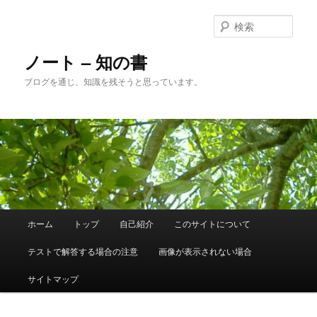
メ
サ
イ
ブ
検
ン
コ
索
コ
ン
ノート – 知の書
ン
テ
ブログを通じ、知識を残そうと思っています。
テ
ン
ン
ツ
ツ
へ
へ
移
移
動
動
メ
ホーム
トップ
自己紹介
このサイトについて
イ
ン
テストで解答する場合の注意
画像が表示されない場合
メ
ニ
サイトマップ
ュ
ー