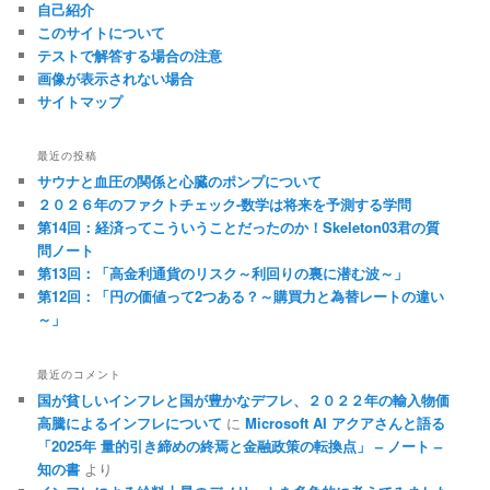
自己紹介
このサイトについて
テストで解答する場合の注意
画像が表示されない場合
サイトマップ
最近の投稿
サウナと血圧の関係と心臓のポンプについて
２０２６年のファクトチェック-数学は将来を予測する学問
第14回：経済ってこういうことだったのか！Skeleton03君の質
問ノート
第13回：「高金利通貨のリスク～利回りの裏に潜む波～」
第12回：「円の価値って2つある？～購買力と為替レートの違い
～」
最近のコメント
国が貧しいインフレと国が豊かなデフレ、２０２２年の輸入物価
高騰によるインフレについて
に
Microsoft AI アクアさんと語る
「2025年 量的引き締めの終焉と金融政策の転換点」 – ノート –
知の書
より