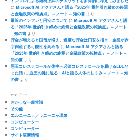
インフレによる給料上昇のデメリットを多角的に考えてみました
に
Microsoft AI アクアさんと語る「2025年 量的引き締めの終焉
と金融政策の転換点」 – ノート – 知の書
より
最近のインフレと円安について
に
Microsoft AI アクアさんと語
る「2025年 量的引き締めの終焉と金融政策の転換点」 – ノート
– 知の書
より
貯金が増えると国債が増え、過度な貯金は円安を招き、企業が赤
字倒産する可能性を高める
に
Microsoft AI アクアさんと語る
「2025年 量的引き締めの終焉と金融政策の転換点」 – ノート –
知の書
より
悪玉コレステロールが体中へ必須コレステロールを届けるLDLだ
った話
に
血圧の謎に迫る：AIと語る人体のしくみ – ノート – 知
の書
より
カテゴリー
おかしな一般常識
その他
エルニーニョ／ラニーニャ現象
コンピューター
コンピューター
サイト更新情報