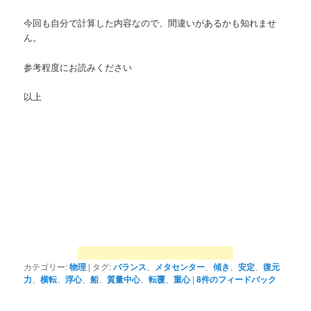
今回も自分で計算した内容なので、間違いがあるかも知れませ
ん。
参考程度にお読みください
以上
カテゴリー:
物理
|
タグ:
バランス
、
メタセンター
、
傾き
、
安定
、
復元
力
、
横転
、
浮心
、
船
、
質量中心
、
転覆
、
重心
|
8
件のフィードバック