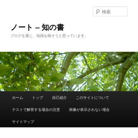
メ
サ
イ
ブ
検
ン
コ
索
コ
ン
ノート – 知の書
ン
テ
ブログを通じ、知識を残そうと思っています。
テ
ン
ン
ツ
ツ
へ
へ
移
移
動
動
メ
ホーム
トップ
自己紹介
このサイトについて
イ
ン
テストで解答する場合の注意
画像が表示されない場合
メ
ニ
サイトマップ
ュ
ー