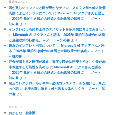
最近のコメント
国が貧しいインフレと国が豊かなデフレ、２０２２年の輸入物価
高騰によるインフレについて
に
Microsoft AI アクアさんと語る
「2025年 量的引き締めの終焉と金融政策の転換点」 – ノート –
知の書
より
インフレによる給料上昇のデメリットを多角的に考えてみました
に
Microsoft AI アクアさんと語る「2025年 量的引き締めの終焉
と金融政策の転換点」 – ノート – 知の書
より
最近のインフレと円安について
に
Microsoft AI アクアさんと語
る「2025年 量的引き締めの終焉と金融政策の転換点」 – ノート
– 知の書
より
貯金が増えると国債が増え、過度な貯金は円安を招き、企業が赤
字倒産する可能性を高める
に
Microsoft AI アクアさんと語る
「2025年 量的引き締めの終焉と金融政策の転換点」 – ノート –
知の書
より
悪玉コレステロールが体中へ必須コレステロールを届けるLDLだ
った話
に
血圧の謎に迫る：AIと語る人体のしくみ – ノート – 知
の書
より
カテゴリー
おかしな一般常識