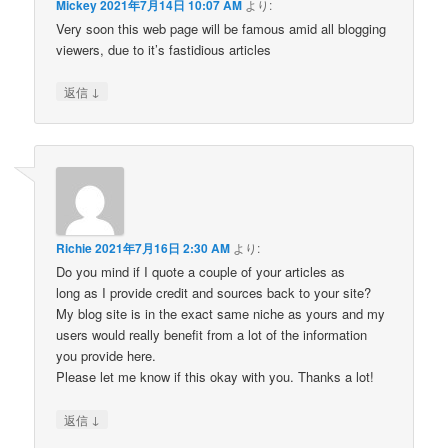
Mickey
2021年7月14日 10:07 AM
より:
Very soon this web page will be famous amid all blogging
viewers, due to it’s fastidious articles
↓
返信
Richie
2021年7月16日 2:30 AM
より:
Do you mind if I quote a couple of your articles as
long as I provide credit and sources back to your site?
My blog site is in the exact same niche as yours and my
users would really benefit from a lot of the information
you provide here.
Please let me know if this okay with you. Thanks a lot!
↓
返信