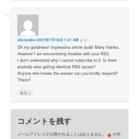
Alexandra
2021年7月18日 7:21 AM
より:
Oh my goodness! Impressive article dude! Many thanks,
However I am encountering troubles with your RSS.
I don’t understand why I cannot subscribe to it. Is there
anybody else getting identical RSS issues?
Anyone who knows the answer can you kindly respond?
Thanx!!
↓
返信
コメントを残す
※
メールアドレスが公開されることはありません。
が付