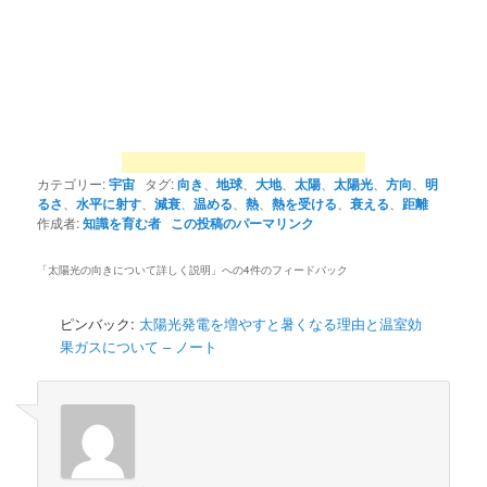
カテゴリー:
宇宙
タグ:
向き
、
地球
、
大地
、
太陽
、
太陽光
、
方向
、
明
るさ
、
水平に射す
、
減衰
、
温める
、
熱
、
熱を受ける
、
衰える
、
距離
作成者:
知識を育む者
この投稿のパーマリンク
「
太陽光の向きについて詳しく説明
」への4件のフィードバック
ピンバック:
太陽光発電を増やすと暑くなる理由と温室効
果ガスについて – ノート