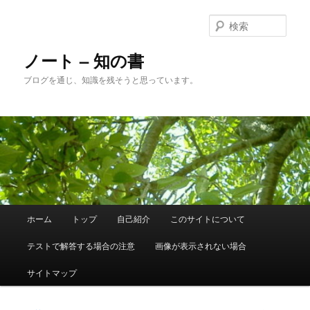
メ
イ
検
ン
索
コ
ノート – 知の書
ン
ブログを通じ、知識を残そうと思っています。
テ
ン
ツ
へ
移
動
メ
ホーム
トップ
自己紹介
このサイトについて
イ
ン
テストで解答する場合の注意
画像が表示されない場合
メ
ニ
サイトマップ
ュ
ー