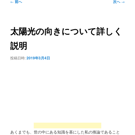
投
←
前へ
次へ
→
稿
ナ
ビ
ゲ
太陽光の向きについて詳しく
ー
シ
説明
ョ
ン
投稿日時:
2019年3月4日
あくまでも、世の中にある知識を基にした私の推論であること